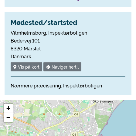
Mødested/startsted
Vilmhelmsborg, Inspektørboligen
Bedervej 101
8320 Mårslet
Danmark
Vis på kort
Navigér hertil
Nærmere præcisering: Inspektørboligen
+
−