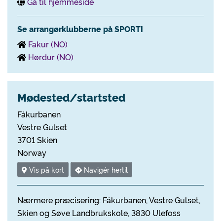
Gå til hjemmeside
Se arrangørklubberne på SPORTI
Fakur (NO)
Hørdur (NO)
Mødested/startsted
Fákurbanen
Vestre Gulset
3701 Skien
Norway
Vis på kort
Navigér hertil
Nærmere præcisering: Fákurbanen, Vestre Gulset,
Skien og Søve Landbrukskole, 3830 Ulefoss