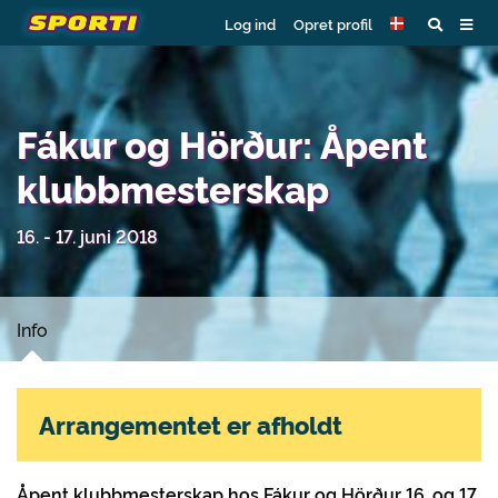
Log ind
Opret profil
Fákur og Hörður: Åpent
klubbmesterskap
16. - 17. juni 2018
Info
Arrangementet er afholdt
Åpent klubbmesterskap hos Fákur og Hörður 16. og 17.