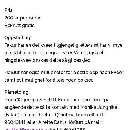
Pris:
200 kr pr disiplin
Rekrutt gratis
Oppstalling:
Fákur har en del kveer tilgjengelig, ellers så har vi mye
plass til å sette opp egne kveer. Vi har også ett
hingstekvee, ønskes dette så gi beskjed.
Hörður har også muligheter for å sette opp noen kveer,
samt evt mulighet for å leie noen bokser.
Påmelding:
Innen 12. juni på SPORTI. Er det noe dere lurer på
angående dette så ta kontakt med Monika Jungnikel
(Fákur) på mail: hrefna-1@hotmail.com eller tlf:
96043141, eller Anette Dahl (Hörður) på mail:
anetted@online.no
eller tlf: 46851963