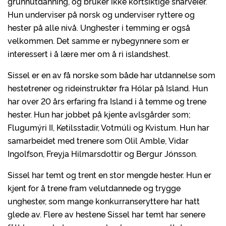
grunnutdanning, og bruker ikke kortsiktige snarveier.
Hun underviser på norsk og underviser ryttere og
hester på alle nivå. Unghester i temming er også
velkommen. Det samme er nybegynnere som er
interessert i å lære mer om å ri islandshest.
Sissel er en av få norske som både har utdannelse som
hestetrener og rideinstruktør fra Hólar på Island. Hun
har over 20 års erfaring fra Island i å temme og trene
hester. Hun har jobbet på kjente avlsgårder som;
Flugumýri II, Ketilsstadir, Votmúli og Kvistum. Hun har
samarbeidet med trenere som Olil Amble, Vidar
Ingolfson, Freyja Hilmarsdottir og Bergur Jónsson.
Sissel har temt og trent en stor mengde hester. Hun er
kjent for å trene fram velutdannede og trygge
unghester, som mange konkurranseryttere har hatt
glede av. Flere av hestene Sissel har temt har senere