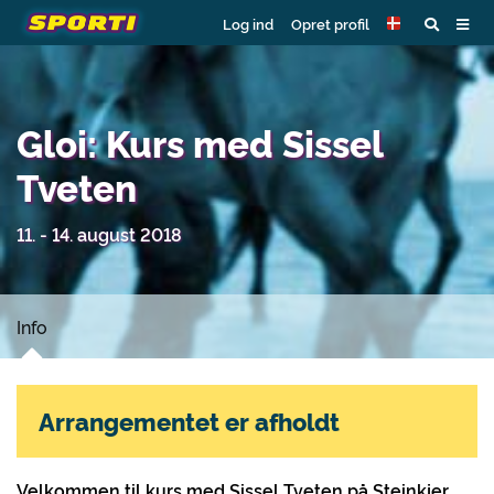
Log ind
Opret profil
Gloi: Kurs med Sissel
Tveten
11. - 14. august 2018
Info
Arrangementet er afholdt
Velkommen til kurs med Sissel Tveten på Steinkjer