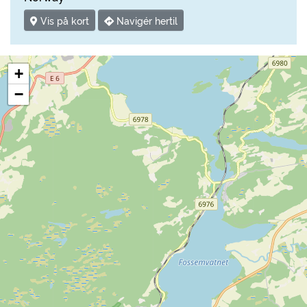
Vis på kort
Navigér hertil
+
−