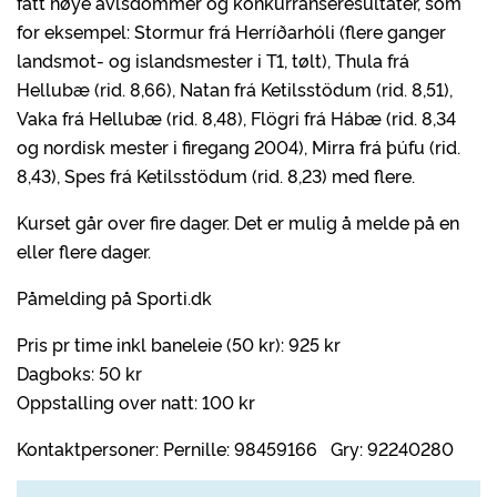
fått høye avlsdommer og konkurranseresultater, som
for eksempel: Stormur frá Herríðarhóli (flere ganger
landsmot- og islandsmester i T1, tølt), Thula frá
Hellubæ (rid. 8,66), Natan frá Ketilsstödum (rid. 8,51),
Vaka frá Hellubæ (rid. 8,48), Flögri frá Hábæ (rid. 8,34
og nordisk mester i firegang 2004), Mirra frá þúfu (rid.
8,43), Spes frá Ketilsstödum (rid. 8,23) med flere.
Kurset går over fire dager. Det er mulig å melde på en
eller flere dager.
Påmelding på Sporti.dk
Pris pr time inkl baneleie (50 kr): 925 kr
Dagboks: 50 kr
Oppstalling over natt: 100 kr
Kontaktpersoner: Pernille: 98459166 Gry: 92240280