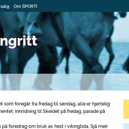
tsalg
Om SPORTI
ngritt
som foregår fra fredag til søndag, alle er hjertelig
ntet, innridning til Skeidet på fredag, parade på
på foredrag om bruk av hest i vikingtida. Sjå meir