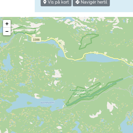
Vis på kort
Navigér hertil
+
−