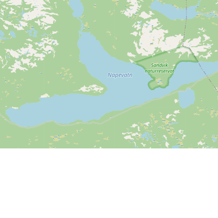
Leaflet
| ©
OpenStreetMap contributors