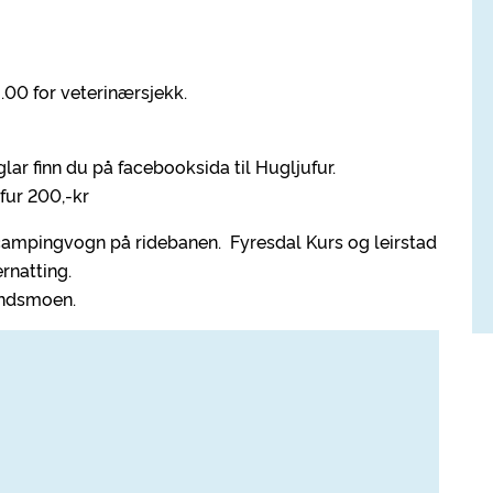
.00 for veterinærsjekk.
glar finn du på facebooksida til Hugljufur.
fur 200,-kr
 campingvogn på ridebanen. Fyresdal Kurs og leirstad
rnatting.
andsmoen.