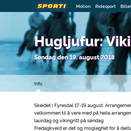
Motion
Ridesport
Bille
Hugljufur: Viki
Søndag den 19. august 2018
Info
Skeidet i Fyresdal 17-19 august. Arrangement 
velkommen til å vere med på heile arrangeme
laurdag og vikingritt på søndag.
Fredagkveld er det og mogleghet for å delta 