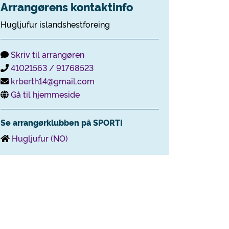
Arrangørens kontaktinfo
Hugljufur islandshestforeing
Skriv til arrangøren
41021563 / 91768523
krberth14@gmail.com
Gå til hjemmeside
Se arrangørklubben på SPORTI
Hugljufur (NO)