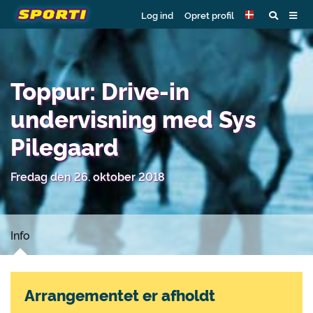
Log ind
Opret profil
Toppur: Drive-in
undervisning med Sys
Pilegaard
Fredag den 26. oktober 2018
Info
Arrangementet er afholdt