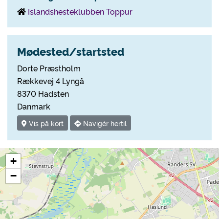
Islandshesteklubben Toppur
Mødested/startsted
Dorte Præstholm
Rækkevej 4 Lyngå
8370 Hadsten
Danmark
Vis på kort
Navigér hertil
+
−