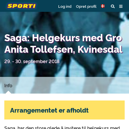
Log ind
Opret profil
Saga: Helgekurs med Gro
Anita Tollefsen, Kvinesdal
29. - 30. september 2018
Info
Arrangementet er afholdt
Saga har den store glede å invitere til helgekurs med