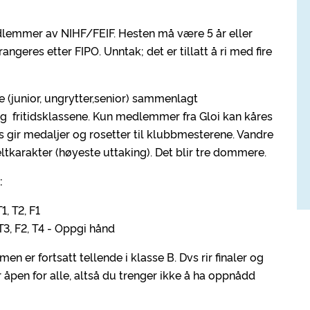
edlemmer av NIHF/FEIF. Hesten må være 5 år eller
angeres etter FIPO. Unntak; det er tillatt å ri med fire
e (junior, ungrytter,senior) sammenlagt
og fritidsklassene. Kun medlemmer fra Gloi kan kåres
s gir medaljer og rosetter til klubbmesterene. Vandre
eltkarakter (høyeste uttaking). Det blir tre dommere.
:
1, T2, F1
T3, F2, T4 - Oppgi hånd
men er fortsatt tellende i klasse B. Dvs rir finaler og
pen for alle, altså du trenger ikke å ha oppnådd