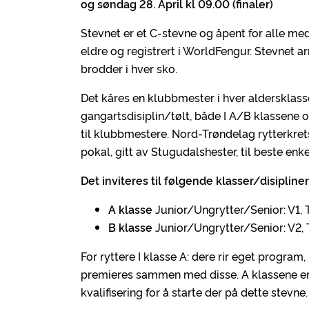
og søndag 28. April kl 09.00 (finaler)
Stevnet er et C-stevne og åpent for alle m
eldre og registrert i WorldFengur. Stevnet arr
brodder i hver sko.
Det kåres en klubbmester i hver aldersklass
gangartsdisiplin/tølt, både I A/B klassene 
til klubbmestere. Nord-Trøndelag rytterkret
pokal, gitt av Stugudalshester, til beste enk
Det inviteres til følgende klasser/disipliner
A klasse
Junior/Ungrytter/Senior: V1, T
B klasse
Junior/Ungrytter/Senior: V2, 
For ryttere I klasse A: dere rir eget program, 
premieres sammen med disse. A klassene er å
kvalifisering for å starte der på dette stevne.