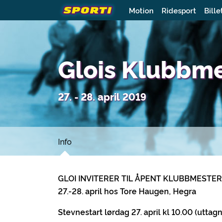
Motion
Ridesport
Bille
Glois Klubbm
27. - 28. april 2019
Info
GLOI INVITERER TIL ÅPENT KLUBBMESTE
27.-28. april hos Tore Haugen, Hegra
Stevnestart lørdag 27. april kl 10.00 (uttag