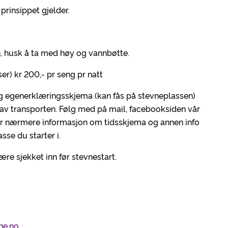
prinsippet gjelder.
, husk å ta med høy og vannbøtte.
r) kr 200,- pr seng pr natt
g egenerklæringsskjema (kan fås på stevneplassen)
s av transporten. Følg med på mail, facebooksiden vår
or nærmere informasjon om tidsskjema og annen info
sse du starter i.
re sjekket inn før stevnestart.
ne.no