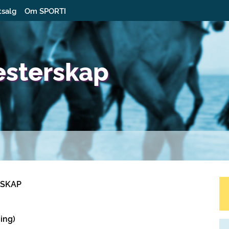
tsalg
Om SPORTI
esterskap
RSKAP
ning)