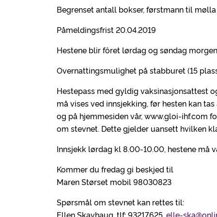
Begrenset antall bokser, førstmann til mølla 
Påmeldingsfrist 20.04.2019
Hestene blir fôret lørdag og søndag morgen
Overnattingsmulighet på stabburet (15 plasse
Hestepass med gyldig vaksinasjonsattest o
må vises ved innsjekking, før hesten kan ta
og på hjemmesiden vår, www.gloi-ihf.com f
om stevnet. Dette gjelder uansett hvilken kla
Innsjekk lørdag kl 8.00-10.00, hestene må væ
Kommer du fredag gi beskjed til
Maren Størset mobil 98030823
Spørsmål om stevnet kan rettes til:
Ellen Skavhaug, tlf: 93217625,
elle-ska@onli