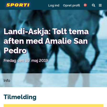
Log ind
Opret profil
Landi-Askja: Tølt tema
aften med Amalie San
Pedro
Fredag den 10. maj 2019
Info
Tilmelding