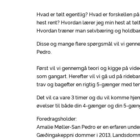
Hvad er tølt egentlig? Hvad er forskellen på
hest rent? Hvordan lærer jeg min hest at tølt
Hvordan træner man selvbæring og holdba
Disse og mange flere spørgsmål vil vi genn
Pedro.
Først vil vi gennemgå teori og kigge på vid
som gangart. Herefter vil vi gå ud på rideba
trav og bagefter en rigtig 5-gænger med ten
Det vil ca vare 3 timer og du vil komme hje
øvelser til både din 4-gænger og din 5-gæng
Foredragsholder:
Amalie Møller-San Pedro er en erfaren unde
Gæðingakeppni dommer i 2013, Landsdommer 