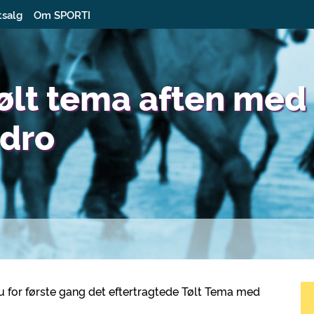
tsalg
Om SPORTI
Tølt tema aften med
edro
u for første gang det eftertragtede Tølt Tema med