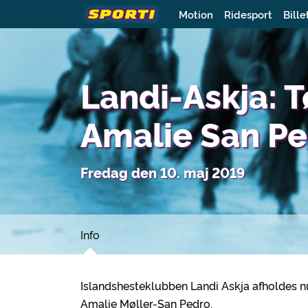
Motion
Ridesport
Bille
Landi-Askja: 
Amalie San P
Fredag den 10. maj 2019
Info
Islandshesteklubben Landi Askja afholdes n
Amalie Møller-San Pedro.