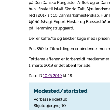
på Den Danske Rangliste i A-flok og er Dan
hun i finale til istølt, World Tølt, Sjælla
red i 2017 sit 10 Danmarksmesterskab. Hun 
Þjóðólfshagi, Export Hestar og Blessastöðu
på Hemmingstrupgaard.
Der er kaffe/te og lækker kage med i prisen
Pris 350 kr. Tilmeldingen er bindende, men 
Tølttema aftenen er forbeholdt medlemmer a
1. marts 2019 er det åbent for alle.
Dato. D
10/5 2019
kl. 18.
Mødested/startsted
Vorbasse rideklub
Skjoldbjergvej 10