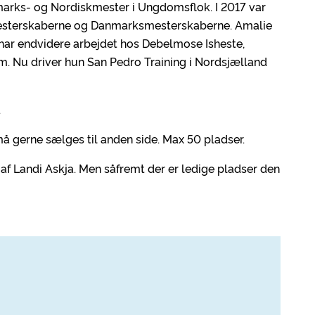
marks- og Nordiskmester i Ungdomsflok. I 2017 var
ndsmesterskaberne og Danmarksmesterskaberne. Amalie
har endvidere arbejdet hos Debelmose Isheste,
m. Nu driver hun San Pedro Training i Nordsjælland
.
må gerne sælges til anden side. Max 50 pladser.
f Landi Askja. Men såfremt der er ledige pladser den