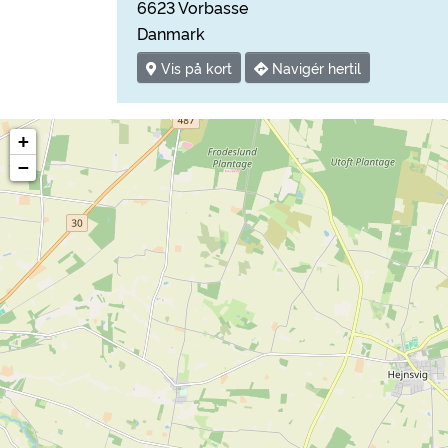
6623 Vorbasse
Danmark
Vis på kort
Navigér hertil
+
−