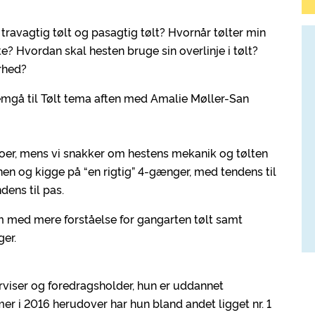
 travagtig tølt og pasagtig tølt? Hvornår tølter min
e? Hvordan skal hesten bruge sin overlinje i tølt?
rhed?
emgå til Tølt tema aften med Amalie Møller-San
eoer, mens vi snakker om hestens mekanik og tølten
nen og kigge på “en rigtig” 4-gænger, med tendens til
dens til pas.
m med mere forståelse for gangarten tølt samt
er.
rviser og foredragsholder, hun er uddannet
i 2016 herudover har hun bland andet ligget nr. 1