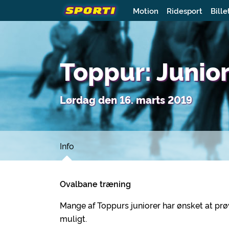
Motion
Ridesport
Bille
Toppur: Junio
Lørdag den 16. marts 2019
Info
Ovalbane træning
Mange af Toppurs juniorer har ønsket at prø
muligt.