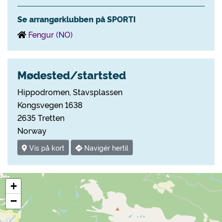
Se arrangørklubben på SPORTI
Fengur (NO)
Mødested/startsted
Hippodromen, Stavsplassen
Kongsvegen 1638
2635 Tretten
Norway
Vis på kort
Navigér hertil
+
−