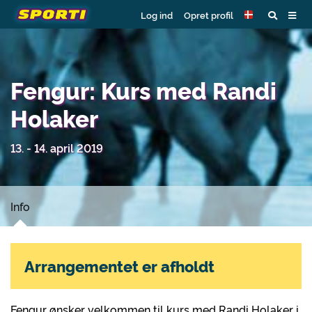
Log ind
Opret profil
Fengur: Kurs med Randi
Holaker
13. - 14. april 2019
Info
Arrangementet er afholdt
Fengur ønsker velkommen til kurs med Randi Holaker i