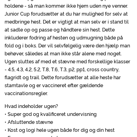
holdene - så man kommer ikke hjem uden nye venner.
Junior Cup forudsætter at du har mulighed for selv at
medbringe hest. Det er vigtigt at man selv er i stand til
at sadle op og passe og håndtere sin hest. Dette
inkluderer fodring af hesten og udmugning både på
fold og i boks. Der vil selvfølgelig være den hjælp man
behøver, således at man ikke står alene med noget.
Ugen sluttes af med et stævne med forskellige klasser
- 4.5, 4.3, 4.2, 5.2, T.8, T.6, T.3, p2, pp1, cross country,
flagridt og trail. Dette forudsætter at alle heste har
stamtavle og er vaccineret efter gældende
vaccinationsregler.
Hvad indeholder ugen?
• Super god og kvalificeret undervisning
• Afsluttende stævne
• Kost og logi hele ugen både for dig og din hest