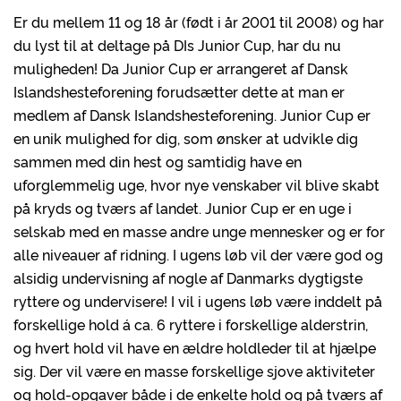
Er du mellem 11 og 18 år (født i år 2001 til 2008) og har
du lyst til at deltage på DIs Junior Cup, har du nu
muligheden! Da Junior Cup er arrangeret af Dansk
Islandshesteforening forudsætter dette at man er
medlem af Dansk Islandshesteforening. Junior Cup er
en unik mulighed for dig, som ønsker at udvikle dig
sammen med din hest og samtidig have en
uforglemmelig uge, hvor nye venskaber vil blive skabt
på kryds og tværs af landet. Junior Cup er en uge i
selskab med en masse andre unge mennesker og er for
alle niveauer af ridning. I ugens løb vil der være god og
alsidig undervisning af nogle af Danmarks dygtigste
ryttere og undervisere! I vil i ugens løb være inddelt på
forskellige hold á ca. 6 ryttere i forskellige alderstrin,
og hvert hold vil have en ældre holdleder til at hjælpe
sig. Der vil være en masse forskellige sjove aktiviteter
og hold-opgaver både i de enkelte hold og på tværs af