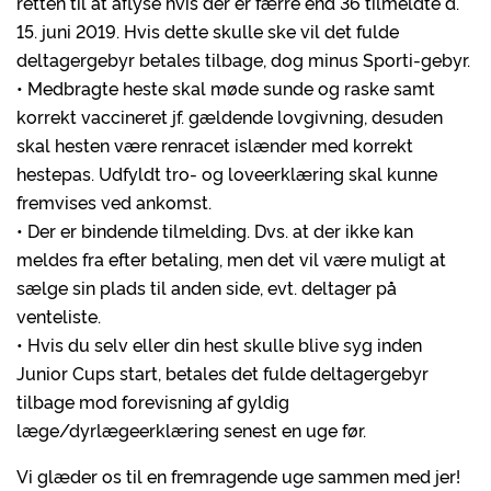
retten til at aflyse hvis der er færre end 36 tilmeldte d.
15. juni 2019. Hvis dette skulle ske vil det fulde
deltagergebyr betales tilbage, dog minus Sporti-gebyr.
• Medbragte heste skal møde sunde og raske samt
korrekt vaccineret jf. gældende lovgivning, desuden
skal hesten være renracet islænder med korrekt
hestepas. Udfyldt tro- og loveerklæring skal kunne
fremvises ved ankomst.
• Der er bindende tilmelding. Dvs. at der ikke kan
meldes fra efter betaling, men det vil være muligt at
sælge sin plads til anden side, evt. deltager på
venteliste.
• Hvis du selv eller din hest skulle blive syg inden
Junior Cups start, betales det fulde deltagergebyr
tilbage mod forevisning af gyldig
læge/dyrlægeerklæring senest en uge før.
Vi glæder os til en fremragende uge sammen med jer!