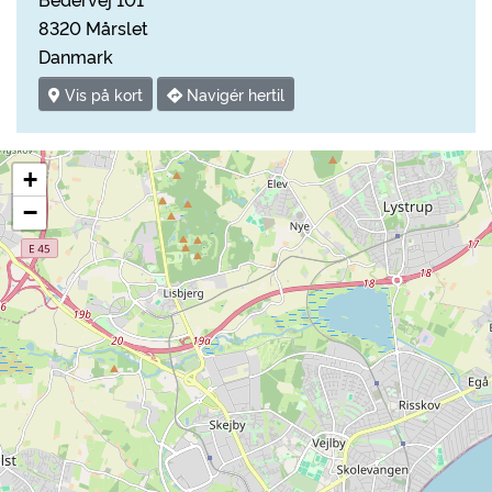
8320 Mårslet
Danmark
Vis på kort
Navigér hertil
+
−