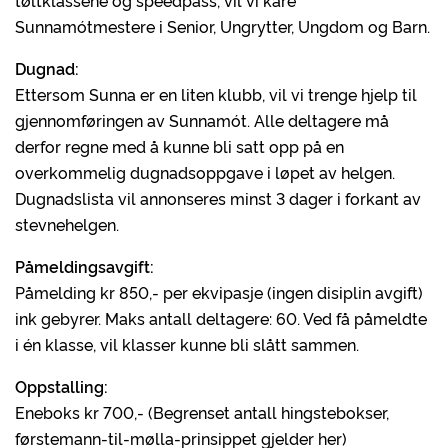
tøltklassene og speedpass, vil vi kåre
Sunnamótmestere i Senior, Ungrytter, Ungdom og Barn.
Dugnad:
Ettersom Sunna er en liten klubb, vil vi trenge hjelp til
gjennomføringen av Sunnamót. Alle deltagere må
derfor regne med å kunne bli satt opp på en
overkommelig dugnadsoppgave i løpet av helgen.
Dugnadslista vil annonseres minst 3 dager i forkant av
stevnehelgen.
Påmeldingsavgift:
Påmelding kr 850,- per ekvipasje (ingen disiplin avgift)
ink gebyrer. Maks antall deltagere: 60. Ved få påmeldte
i én klasse, vil klasser kunne bli slått sammen.
Oppstalling:
Eneboks kr 700,- (Begrenset antall hingstebokser,
førstemann-til-mølla-prinsippet gjelder her)