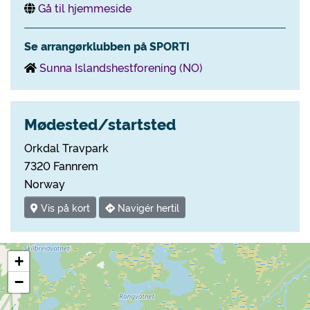
Gå til hjemmeside
Se arrangørklubben på SPORTI
Sunna Islandshestforening (NO)
Mødested/startsted
Orkdal Travpark
7320 Fannrem
Norway
Vis på kort
Navigér hertil
+
−