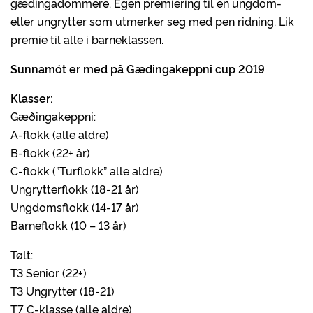
gædingadommere. Egen premiering til en ungdom-
eller ungrytter som utmerker seg med pen ridning. Lik
premie til alle i barneklassen.
Sunnamót er med på Gædingakeppni cup 2019
Klasser:
Gæðingakeppni:
A-flokk (alle aldre)
B-flokk (22+ år)
C-flokk (”Turflokk” alle aldre)
Ungrytterflokk (18-21 år)
Ungdomsflokk (14-17 år)
Barneflokk (10 – 13 år)
Tølt:
T3 Senior (22+)
T3 Ungrytter (18-21)
T7 C-klasse (alle aldre)