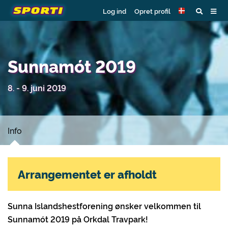
Log ind
Opret profil
Sunnamót 2019
8. - 9. juni 2019
Info
Arrangementet er afholdt
Sunna Islandshestforening ønsker velkommen til
Sunnamót 2019 på Orkdal Travpark!