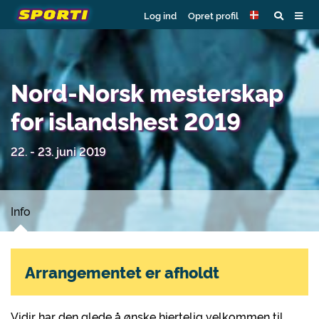
Log ind
Opret profil
Nord-Norsk mesterskap
for islandshest 2019
22. - 23. juni 2019
Info
Arrangementet er afholdt
Vidir har den glede å ønske hjertelig velkommen til