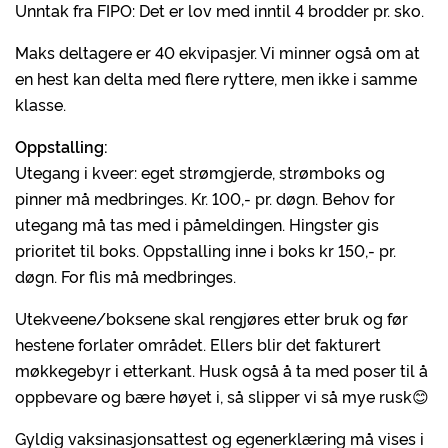
Unntak fra FIPO: Det er lov med inntil 4 brodder pr. sko.
Maks deltagere er 40 ekvipasjer. Vi minner også om at
en hest kan delta med flere ryttere, men ikke i samme
klasse.
Oppstalling:
Utegang i kveer: eget strømgjerde, strømboks og
pinner må medbringes. Kr. 100,- pr. døgn. Behov for
utegang må tas med i påmeldingen. Hingster gis
prioritet til boks. Oppstalling inne i boks kr 150,- pr.
døgn. For flis må medbringes.
Utekveene/boksene skal rengjøres etter bruk og før
hestene forlater området. Ellers blir det fakturert
møkkegebyr i etterkant. Husk også å ta med poser til å
oppbevare og bære høyet i, så slipper vi så mye rusk😊
Gyldig vaksinasjonsattest og egenerklæring må vises i