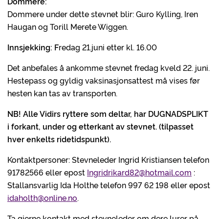
Dommere:
Dommere under dette stevnet blir: Guro Kylling, Iren
Haugan og Torill Merete Wiggen.
Innsjekking: F
redag 21.juni etter kl. 16.00
Det anbefales å ankomme stevnet fredag kveld 22. juni.
Hestepass og gyldig vaksinasjonsattest må vises før
hesten kan tas av transporten.
NB! Alle Vidirs ryttere som deltar, har DUGNADSPLIKT
i forkant, under og etterkant av stevnet. (tilpasset
hver enkelts ridetidspunkt).
Kontaktpersoner: Stevneleder Ingrid Kristiansen telefon
91782566 eller epost
Ingridrikard82@hotmail.com
:
Stallansvarlig Ida Holthe telefon 997 62 198 eller epost
idaholth@online.no
.
Ta gjerne kontakt med stevneleder om dere lurer på