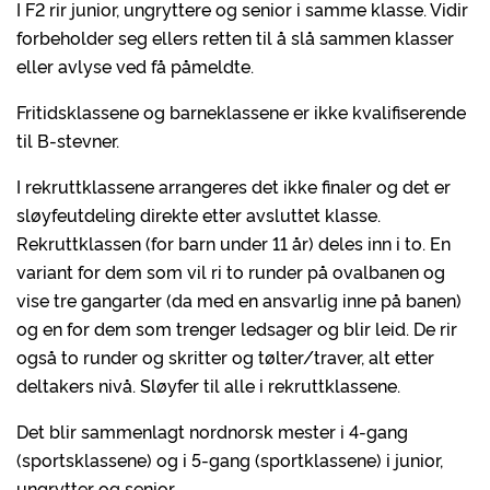
I F2 rir junior, ungryttere og senior i samme klasse. Vidir
forbeholder seg ellers retten til å slå sammen klasser
eller avlyse ved få påmeldte.
Fritidsklassene og barneklassene er ikke kvalifiserende
til B-stevner.
I rekruttklassene arrangeres det ikke finaler og det er
sløyfeutdeling direkte etter avsluttet klasse.
Rekruttklassen (for barn under 11 år) deles inn i to. En
variant for dem som vil ri to runder på ovalbanen og
vise tre gangarter (da med en ansvarlig inne på banen)
og en for dem som trenger ledsager og blir leid. De rir
også to runder og skritter og tølter/traver, alt etter
deltakers nivå. Sløyfer til alle i rekruttklassene.
Det blir sammenlagt nordnorsk mester i 4-gang
(sportsklassene) og i 5-gang (sportklassene) i junior,
ungrytter og senior.