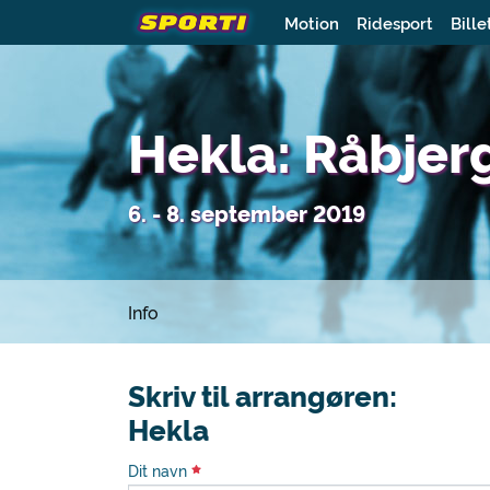
Motion
Ridesport
Bille
Hekla: Råbjer
6. - 8. september 2019
Info
Skriv til arrangøren:
Hekla
Dit navn