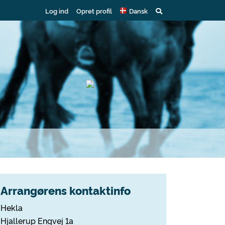
Log ind
Opret profil
Dansk
Arrangørens kontaktinfo
Hekla
Hjallerup Engvej 1a