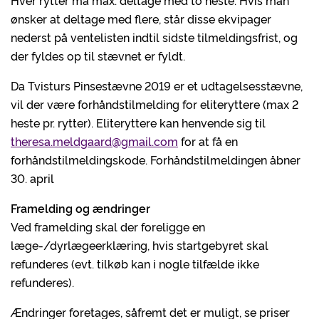
Hver rytter må max. deltage med to heste. Hvis man
ønsker at deltage med flere, står disse ekvipager
nederst på ventelisten indtil sidste tilmeldingsfrist, og
der fyldes op til stævnet er fyldt.
Da Tvisturs Pinsestævne 2019 er et udtagelsesstævne,
vil der være forhåndstilmelding for eliteryttere (max 2
heste pr. rytter). Eliteryttere kan henvende sig til
theresa.meldgaard@gmail.com
for at få en
forhåndstilmeldingskode. Forhåndstilmeldingen åbner
30. april
Framelding og ændringer
Ved framelding skal der foreligge en
læge-/dyrlægeerklæring, hvis startgebyret skal
refunderes (evt. tilkøb kan i nogle tilfælde ikke
refunderes).
Ændringer foretages, såfremt det er muligt, se priser