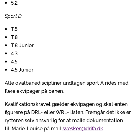
5.2
Sport D
T.5
T.8
T.8 Junior
4.3
4.5
4.5 Junior
Alle ovalbanediscipliner undtagen sport A rides med
flere ekvipager på banen.
Kvalifikationskravet gælder ekvipagen og skal enten
figurere på DRL- eller WRL- listen. Fremgår det ikke er
rytteren selv ansvarlig for at maile dokumentation
til: Marie-Louise på mail
svesken@drifa.dk