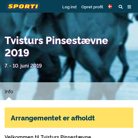
Log ind
Opret profil
Tvisturs Pinsestævne
2019
7. - 10. juni 2019
Info
Arrangementet er afholdt
Velkommen til Tvisturs Pinsestævne