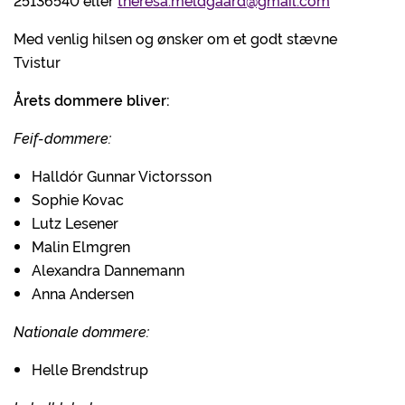
25136540 eller
theresa.meldgaard@gmail.com
Med venlig hilsen og ønsker om et godt stævne
Tvistur
Årets dommere bliver:
Feif-dommere:
Halldór Gunnar Victorsson
Sophie Kovac
Lutz Lesener
Malin Elmgren
Alexandra Dannemann
Anna Andersen
Nationale dommere:
Helle Brendstrup