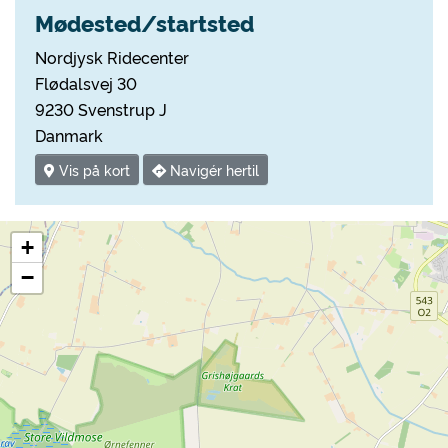
Mødested/startsted
Nordjysk Ridecenter
Flødalsvej 30
9230 Svenstrup J
Danmark
Vis på kort
Navigér hertil
+
−