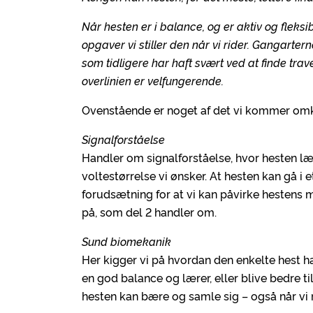
Når hesten er i balance, og er aktiv og fleksibe
opgaver vi stiller den når vi rider. Gangarter
som tidligere har haft svært ved at finde trav
overlinien er velfungerende.
Ovenstående er noget af det vi kommer omkr
Signalforståelse
Handler om signalforståelse, hvor hesten læ
voltestørrelse vi ønsker. At hesten kan gå i 
forudsætning for at vi kan påvirke hestens
på, som del 2 handler om.
Sund biomekanik
Her kigger vi på hvordan den enkelte hest h
en god balance og lærer, eller blive bedre til
hesten kan bære og samle sig – også når vi r