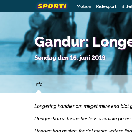
Motion
Ridesport
Bille
Gandur: Long
Søndag den 16. juni 2019
Info
Longering handler om meget mere end blot 
I longen kan vi træne hestens overlinie på e
I longen kan hesten, for det meste, lettere fin