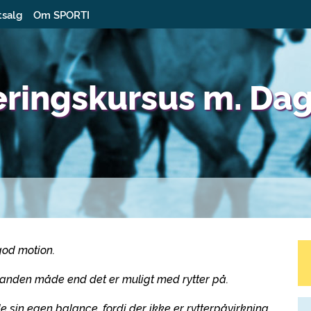
tsalg
Om SPORTI
eringskursus m. Da
god motion.
n anden måde end det er muligt med rytter på.
de sin egen balance, fordi der ikke er rytterpåvirkning.