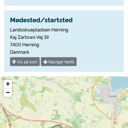
Mødested/startsted
Landsskuepladsen Herning
Kaj Zartows Vej 19
7400 Herning
Danmark
Vis på kort
Navigér hertil
+
−