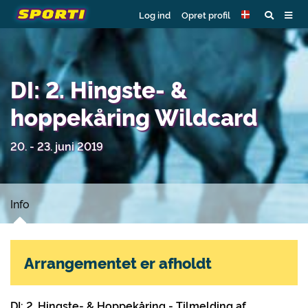
Log ind
Opret profil
DI: 2. Hingste- &
hoppekåring Wildcard
20. - 23. juni 2019
Info
Arrangementet er afholdt
DI: 2. Hingste- & Hoppekåring - Tilmelding af