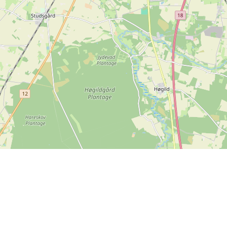
Leaflet
| ©
OpenStreetMap contributors