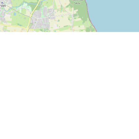
Info
Feedback
Handelsbetingelser
Er der noget vi kan forbedre
Persondatapolitik
på SPORTI?