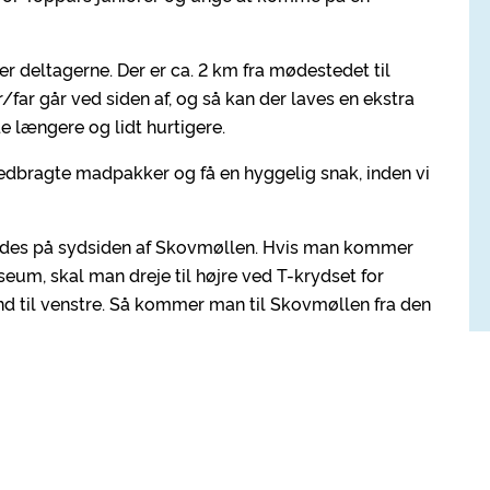
r deltagerne. Der er ca. 2 km fra mødestedet til
/far går ved siden af, og så kan der laves en ekstra
de længere og lidt hurtigere.
medbragte madpakker og få en hyggelig snak, inden vi
des på sydsiden af Skovmøllen. Hvis man kommer
eum, skal man dreje til højre ved T-krydset for
ind til venstre. Så kommer man til Skovmøllen fra den