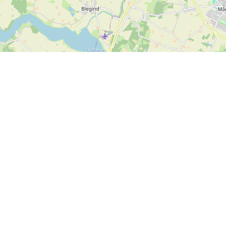
Kontakt os
SPORTI I/S
CVR nr. 31140439
Bygmarksvej 6