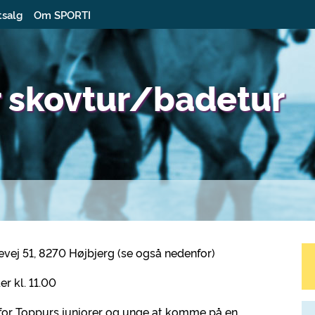
tsalg
Om SPORTI
r skovtur/badetur
ej 51, 8270 Højbjerg (se også nedenfor)
er kl. 11.00
for Toppurs juniorer og unge at komme på en