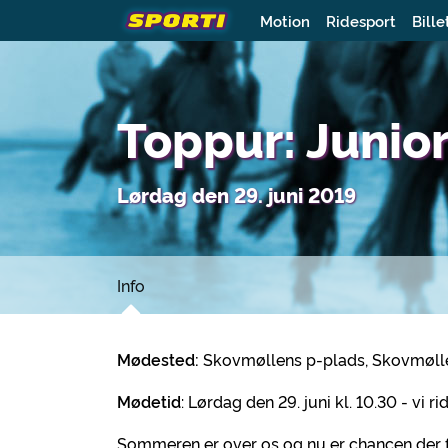
Motion
Ridesport
Bille
Toppur: Junio
Lørdag den 29. juni 2019
Info
Mødested:
Skovmøllens p-plads, Skovmøllev
Mødetid
: Lørdag den 29. juni kl. 10.30 - vi rid
Sommeren er over os og nu er chancen der 