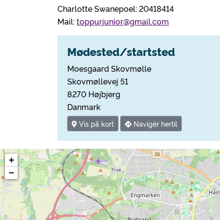
Charlotte Swanepoel: 20418414
Mail:
toppurjunior@gmail.com
Mødested/startsted
Moesgaard Skovmølle
Skovmøllevej 51
8270 Højbjerg
Danmark
Vis på kort
Navigér hertil
+
−