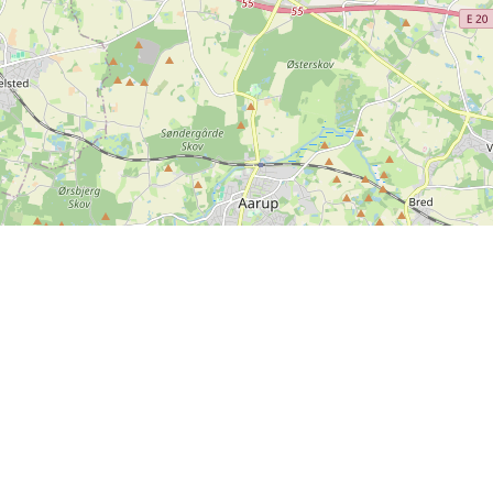
Kontakt os
SPORTI I/S
CVR nr. 31140439
Bygmarksvej 6
DK-2605 Brøndby
Copyright
© 2026 SPORTI
Tlf:
(+45) 20 71 73 84
Email:
info@sporti.dk