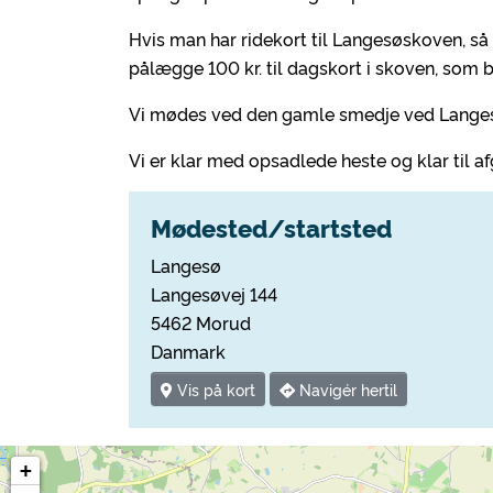
Hvis man har ridekort til Langesøskoven, så 
pålægge 100 kr. til dagskort i skoven, som 
Vi mødes ved den gamle smedje ved Langes
Vi er klar med opsadlede heste og klar til af
Mødested/startsted
Langesø
Langesøvej 144
5462 Morud
Danmark
Vis på kort
Navigér hertil
+