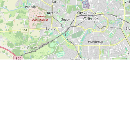
Leaflet
| ©
OpenStreetMap contributors
nstående betalingsmuligheder kan benyttes på SPORTI.