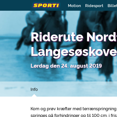
Motion
Ridesport
Bille
Riderute Nord
Langesøskov
Lørdag den 24. august 2019
Info
Kom og prøv kræfter med terrænspringning 
springes på forhindringer op til 100 cm. i fri