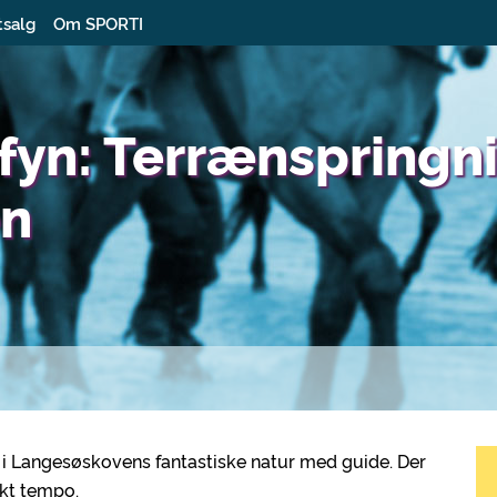
tsalg
Om SPORTI
fyn: Terrænspringni
en
i Langesøskovens fantastiske natur med guide. Der
skt tempo.