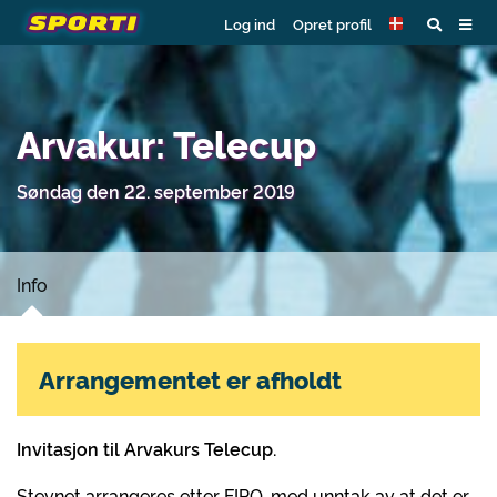
Log ind
Opret profil
Arvakur: Telecup
Søndag den 22. september 2019
Info
Arrangementet er afholdt
Invitasjon til Arvakurs Telecup.
Stevnet arrangeres etter FIPO, med unntak av at det er