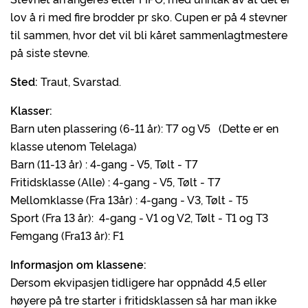
lov å ri med fire brodder pr sko. Cupen er på 4 stevner
til sammen, hvor det vil bli kåret sammenlagtmestere
på siste stevne.
Sted:
Traut, Svarstad.
Klasser:
Barn uten plassering (6-11 år): T7 og V5 (Dette er en
klasse utenom Telelaga)
Barn (11-13 år) : 4-gang - V5, Tølt - T7
Fritidsklasse (Alle) : 4-gang - V5, Tølt - T7
Mellomklasse (Fra 13år) : 4-gang - V3, Tølt - T5
Sport (Fra 13 år): 4-gang - V1 og V2, Tølt - T1 og T3
Femgang (Fra13 år): F1
Informasjon om klassene:
Dersom ekvipasjen tidligere har oppnådd 4,5 eller
høyere på tre starter i fritidsklassen så har man ikke