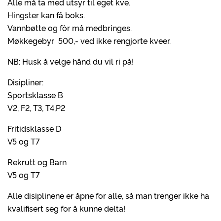
Alle må ta med utsyr til eget kve.
Hingster kan få boks.
Vannbøtte og fòr må medbringes.
Møkkegebyr 500,- ved ikke rengjorte kveer.
NB: Husk å velge hånd du vil ri på!
Disipliner:
Sportsklasse B
V2, F2, T3, T4,P2
Fritidsklasse D
V5 og T7
Rekrutt og Barn
V5 og T7
Alle disiplinene er åpne for alle, så man trenger ikke ha
kvalifisert seg for å kunne delta!