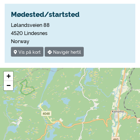
Mødested/startsted
Lølandsveien 88
4520 Lindesnes
Norway
Vis på kort
Navigér hertil
+
−