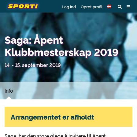
Log ind
Opret profil
Saga: Åpent
Klubbmesterskap 2019
14. - 15. september 2019
Info
Arrangementet er afholdt
Saga har den store glede å invitere til åpent