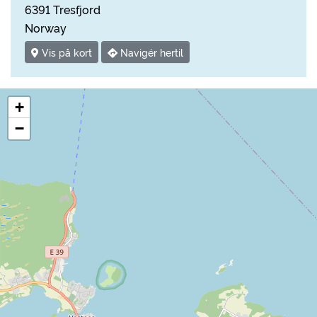
6391 Tresfjord
Norway
Vis på kort
Navigér hertil
+
−