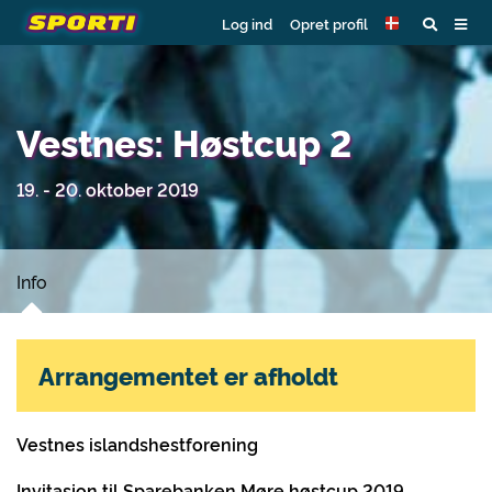
Log ind
Opret profil
Vestnes: Høstcup 2
19. - 20. oktober 2019
Info
Arrangementet er afholdt
Vestnes islandshestforening
Invitasjon til Sparebanken Møre høstcup 2019