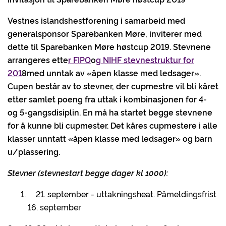
Vestnes islandshestforening i samarbeid med
generalsponsor Sparebanken Møre, inviterer med
dette til Sparebanken Møre høstcup 2019. Stevnene
arrangeres ette
r
FIPO
o
g
NIHF stevnestruktur for
201
8
med unntak av «åpen klasse med ledsager».
Cupen består av to stevner, der cupmestre vil bli kåret
etter samlet poeng fra uttak i kombinasjonen for 4-
og 5-gangsdisiplin. En må ha startet begge stevnene
for å kunne bli cupmester. Det kåres cupmestere i alle
klasser unntatt «åpen klasse med ledsager» og barn
u/plassering.
Stevner (stevnestart begge dager kl 1000):
21. september - uttakningsheat. Påmeldingsfrist
16. september