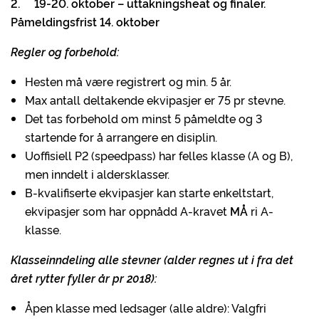
2. 19-20. oktober – uttakningsheat og finaler.
Påmeldingsfrist 14. oktober
Regler og forbehold:
Hesten må være registrert og min. 5 år.
Max antall deltakende ekvipasjer er 75 pr stevne.
Det tas forbehold om minst 5 påmeldte og 3
startende for å arrangere en disiplin.
Uoffisiell P2 (speedpass) har felles klasse (A og B),
men inndelt i aldersklasser.
B-kvalifiserte ekvipasjer kan starte enkeltstart,
ekvipasjer som har oppnådd A-kravet
MÅ
ri A-
klasse.
Klasseinndeling alle stevner
(alder regnes ut i fra det
året rytter fyller år pr 2018):
Åpen klasse med ledsager (alle aldre): Valgfri