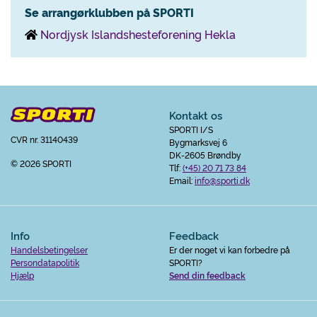
Se arrangørklubben på SPORTI
Nordjysk Islandshesteforening Hekla
Kontakt os
SPORTI I/S
CVR nr. 31140439
Bygmarksvej 6
DK-2605 Brøndby
© 2026 SPORTI
Tlf:
(+45) 20 71 73 84
Email:
info@sporti.dk
Info
Feedback
Handelsbetingelser
Er der noget vi kan forbedre på
Persondatapolitik
SPORTI?
Hjælp
Send din feedback