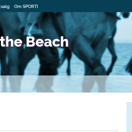
tsalg
Om SPORTI
n the Beach