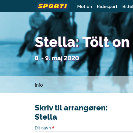
Motion
Ridesport
Bille
Stella: Tölt o
8. - 9. maj 2020
Info
Skriv til arrangøren:
Stella
Dit navn