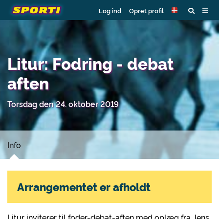
Log ind
Opret profil
Litur: Fodring - debat
aften
Torsdag den 24. oktober 2019
Info
Arrangementet er afholdt
Litur inviterer til foder-debat-aften med oplæg fra Jens