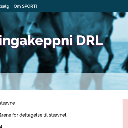
tsalg
Om SPORTI
dingakeppni DRL
istævne
rene for deltagelse til stævnet.
/4