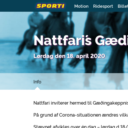
Motion
Ridesport
Bille
Nattfari´s Gæ
Lørdag den 18. april 2020
Info
Nattfari inviterer hermed til Gæðingakeppn
På grund af Corona-situationen ændres vilkå
Stævnet afvikles over én dag – lørdag d 18