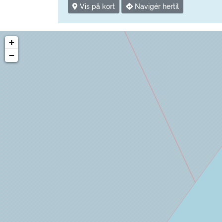
Vis på kort
Navigér hertil
+
−