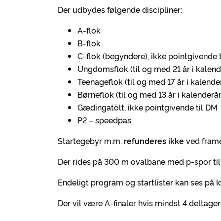
Der udbydes følgende discipliner:
A-flok
B-flok
C-flok (begyndere), ikke pointgivende 
Ungdomsflok (til og med 21 år i kalend
Teenageflok (til og med 17 år i kalende
Børneflok (til og med 13 år i kalenderår
Gædingatölt, ikke pointgivende til DM
P2 – speedpas
Startegebyr m.m.
refunderes ikke
ved fram
Der rides på 300 m ovalbane med p-spor til 
Endeligt program og startlister kan ses på I
Der vil være A-finaler hvis mindst 4 deltagere