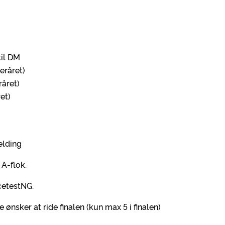
til DM
eråret)
råret)
et)
elding
A-flok.
cetestNG.
 ønsker at ride finalen (kun max 5 i finalen)