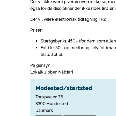
Der vil ikke være præmieoverrækkelse, men 
også for de discipliner der ikke rides finaler 
Der vil være elektronisk tidtagning i P2.
Priser:
Startgebyr kr. 450,- (for dem som aller
Fold kr. 50,- og medbring selv foldmate
tilsluttet el.
På gensyn
Lokalklubben Náttfari
Mødested/startsted
Torupvejen 76
3390 Hundested
Danmark