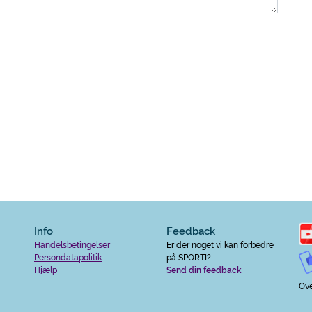
Info
Feedback
Handelsbetingelser
Er der noget vi kan forbedre
Persondatapolitik
på SPORTI?
Hjælp
Send din feedback
Ove