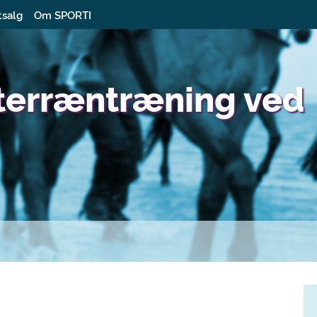
tsalg
Om SPORTI
-terræntræning ved