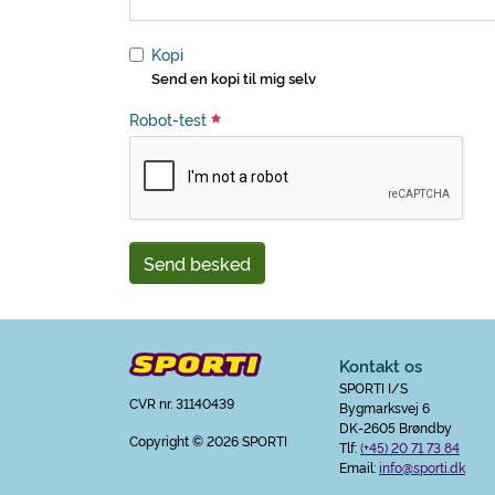
Kopi
Send en kopi til mig selv
Robot-test
Send besked
Kontakt os
SPORTI I/S
CVR nr. 31140439
Bygmarksvej 6
DK-2605 Brøndby
Copyright
© 2026 SPORTI
Tlf:
(+45) 20 71 73 84
Email:
info@sporti.dk