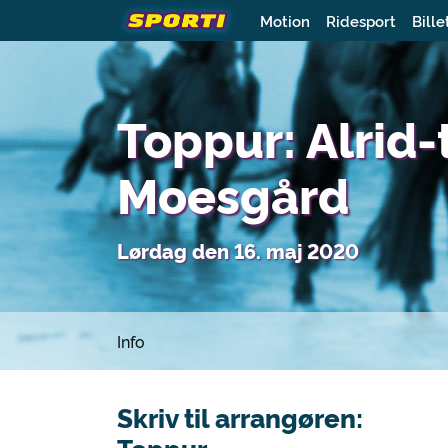
Motion
Ridesport
Bille
Toppur: Alrid
Moesgård
Lørdag den 16. maj 2020
Info
Skriv til arrangøren: