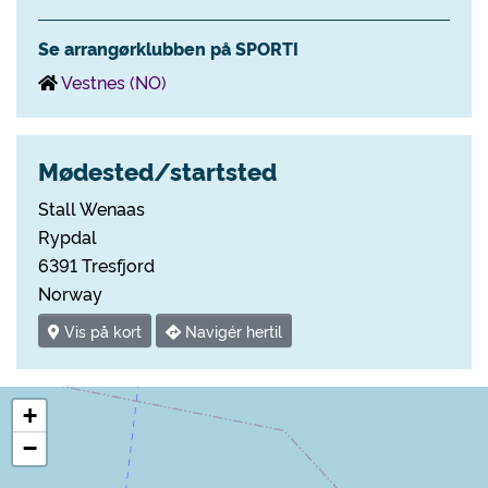
Se arrangørklubben på SPORTI
Vestnes (NO)
Mødested/startsted
Stall Wenaas
Rypdal
6391 Tresfjord
Norway
Vis på kort
Navigér hertil
+
−