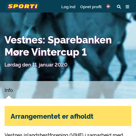
Log ind
Opret profil
Vestnes: Sparebanken
Møre Vintercup 1
Lørdag den 11. januar 2020
Info
Arrangementet er afholdt
Vestnes islandshestforening (VIHF) i samarbeid med