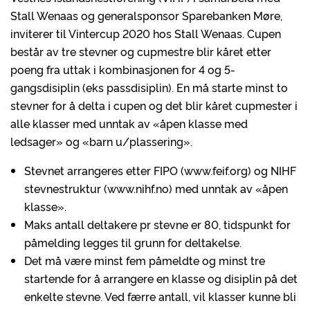
Stall Wenaas og generalsponsor Sparebanken Møre,
inviterer til Vintercup 2020 hos Stall Wenaas. Cupen
består av tre stevner og cupmestre blir kåret etter
poeng fra uttak i kombinasjonen for 4 og 5-
gangsdisiplin (eks passdisiplin). En må starte minst to
stevner for å delta i cupen og det blir kåret cupmester i
alle klasser med unntak av «åpen klasse med
ledsager» og «barn u/plassering».
Stevnet arrangeres etter FIPO (www.feif.org) og NIHF
stevnestruktur (www.nihf.no) med unntak av «åpen
klasse».
Maks antall deltakere pr stevne er 80, tidspunkt for
påmelding legges til grunn for deltakelse.
Det må være minst fem påmeldte og minst tre
startende for å arrangere en klasse og disiplin på det
enkelte stevne. Ved færre antall, vil klasser kunne bli