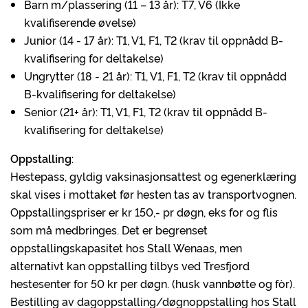
Barn m/plassering (11 – 13 år): T7, V6 (Ikke
kvalifiserende øvelse)
Junior (14 - 17 år): T1, V1, F1, T2 (krav til oppnådd B-
kvalifisering for deltakelse)
Ungrytter (18 - 21 år): T1, V1, F1, T2 (krav til oppnådd
B-kvalifisering for deltakelse)
Senior (21+ år): T1, V1, F1, T2 (krav til oppnådd B-
kvalifisering for deltakelse)
Oppstalling
:
Hestepass, gyldig vaksinasjonsattest og egenerklæring
skal vises i mottaket før hesten tas av transportvognen.
Oppstallingspriser er kr 150,- pr døgn, eks for og flis
som må medbringes. Det er begrenset
oppstallingskapasitet hos Stall Wenaas, men
alternativt kan oppstalling tilbys ved Tresfjord
hestesenter for 50 kr per døgn. (husk vannbøtte og fòr).
Bestilling av dagoppstalling/døgnoppstalling hos Stall