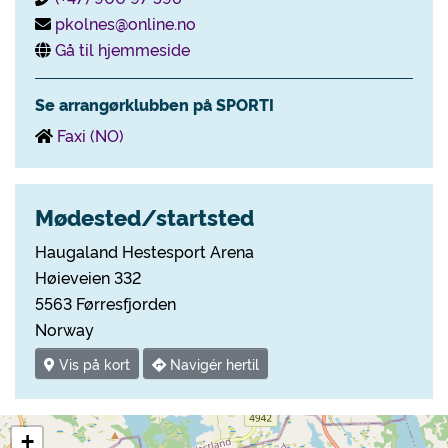
pkolnes@online.no
Gå til hjemmeside
Se arrangørklubben på SPORTI
Faxi (NO)
Mødested/startsted
Haugaland Hestesport Arena
Høieveien 332
5563 Førresfjorden
Norway
Vis på kort
Navigér hertil
+