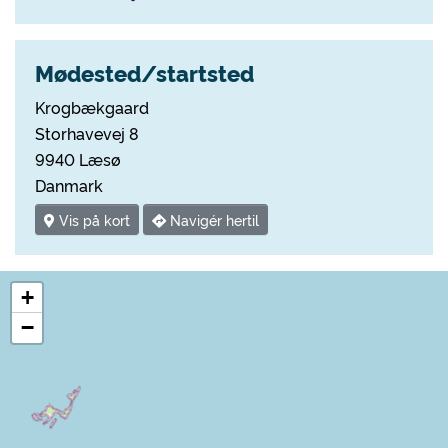
Mødested/startsted
Krogbækgaard
Storhavevej 8
9940 Læsø
Danmark
Vis på kort
Navigér hertil
+
−