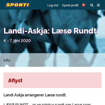
Log ind
Opret profil
Landi-Askja: Læsø Rundt
4. - 7. juni 2020
Info
Aflyst
Landi Askja arrangerer L
æs
ø rundt.
LÆSØ RUNDT – er en ridetur rundt om Læsø som