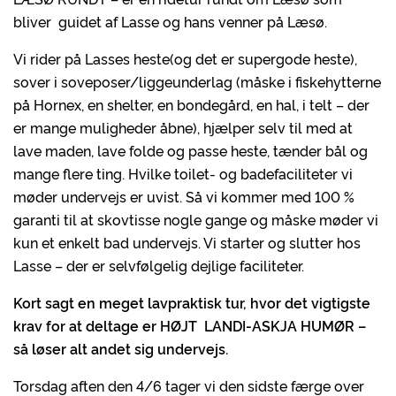
bliver guidet af Lasse og hans venner på Læsø.
Vi rider på Lasses heste(og det er supergode heste),
sover i soveposer/liggeunderlag (måske i fiskehytterne
på Hornex, en shelter, en bondegård, en hal, i telt – der
er mange muligheder åbne), hjælper selv til med at
lave maden, lave folde og passe heste, tænder bål og
mange flere ting. Hvilke toilet- og badefaciliteter vi
møder undervejs er uvist. Så vi kommer med 100 %
garanti til at skovtisse nogle gange og måske møder vi
kun et enkelt bad undervejs. Vi starter og slutter hos
Lasse – der er selvfølgelig dejlige faciliteter.
Kort sagt en meget lavpraktisk tur, hvor det vigtigste
krav for at deltage er H
ØJT LANDI-ASKJA HUM
ØR
–
s
å l
øser alt andet sig undervejs.
Torsdag aften den 4/6 tager vi den sidste færge over