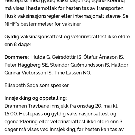
Hestepass med gyldig vaksinasjon og egenerklæring
må vises i hestemottak før hesten tas av transporten.
Husk vaksinasjonsregler etter internasjonalt stevne. Se
NIHF`s bestemmelser for vaksiner.
Gyldig vaksinasjonsattest og veterinærattest ikke eldre
enn 8 dager
Dommere:
Hulda G. Geirsdóttir IS, Ólafur Árnason IS,
Peter Häggberg SE, Steindór Guðmundsson IS, Halldór
Gunnar Victorsson IS, Trine Lassen NO.
Elisabeth Saga som speaker
Innsjekking og oppstalling:
Drammen Travbane innsjekk fra onsdag 20. mai kl.
15.00. Hestepass og gyldig vaksinasjonsattest og
egenerklæring eller veterinærattest ikke eldre enn 3
dager må vises ved innsjekking, før hesten kan tas av