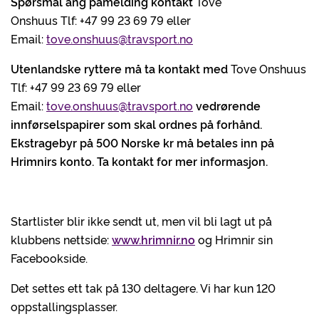
Spørsmål ang påmelding kontakt
Tove
Onshuus Tlf: +47 99 23 69 79 eller
Email:
tove.onshuus@travsport.no
Utenlandske ryttere må ta kontakt med
Tove Onshuus
Tlf: +47 99 23 69 79 eller
Email:
tove.onshuus@travsport.no
vedrørende
innførselspapirer som skal ordnes på forhånd.
Ekstragebyr på 500 Norske kr må betales inn på
Hrimnirs konto. Ta kontakt for mer informasjon.
Startlister blir ikke sendt ut, men vil bli lagt ut på
klubbens nettside:
www.hrimnir.no
og Hrimnir sin
Facebookside.
Det settes ett tak på 130 deltagere. Vi har kun 120
oppstallingsplasser.