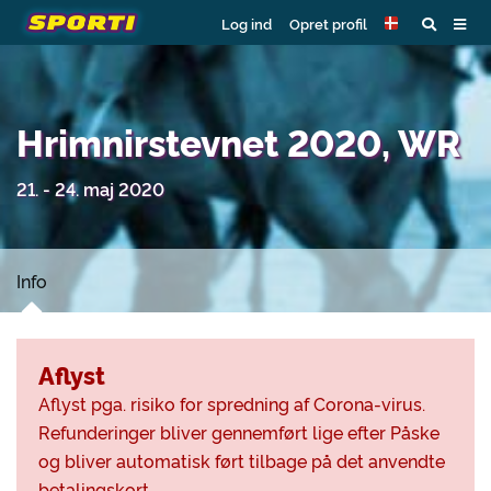
Log ind
Opret profil
Hrimnirstevnet 2020, WR
21. - 24. maj 2020
Info
Aflyst
Aflyst pga. risiko for spredning af Corona-virus.
Refunderinger bliver gennemført lige efter Påske
og bliver automatisk ført tilbage på det anvendte
betalingskort.