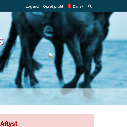
Log ind
Opret profil
Dansk
s
Aflyst