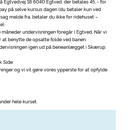
 på Egtvedvej 18 6040 Egtved. der betales 45, - for
lpay på selve kursus dagen (du betaler kun ved
sag melde fra, betaler du ikke for ridehuset –
e).
de måneder undervisningen foregår i Egtved. Når vi
 at benytte de opsatte folde ved banen.
s undervisningen igen ud på beneanlægget i Skærup.
k Side
ninger og vi vil gøre vores ypperste for at opfylde
under hele kurset.