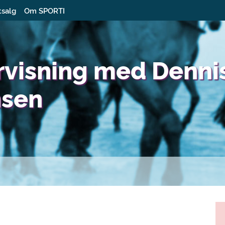
tsalg
Om SPORTI
rvisning med Denni
nsen