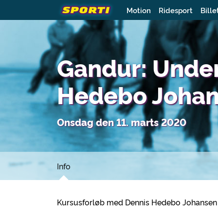
Motion
Ridesport
Bille
Gandur: Unde
Hedebo Joha
Onsdag den 11. marts 2020
Info
Kursusforløb med Dennis Hedebo Johansen