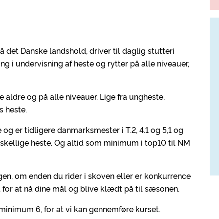
å det Danske landshold, driver til daglig stutteri
g i undervisning af heste og rytter på alle niveauer,
 aldre og på alle niveauer. Lige fra ungheste,
s heste.
 og er tidligere danmarksmester i T.2, 4.1 og 5,1 og
skellige heste. Og altid som minimum i top10 til NM
ngen, om enden du rider i skoven eller er konkurrence
 for at nå dine mål og blive klædt på til sæsonen.
g minimum 6, for at vi kan gennemføre kurset.