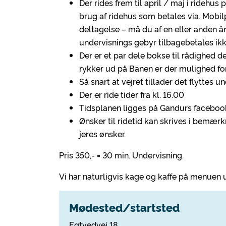
Der rides frem til april / maj i ridehus
brug af ridehus som betales via. Mobi
deltagelse – må du af en eller anden år
undervisnings gebyr tilbagebetales ikk
Der er et par dele bokse til rådighed 
rykker ud på Banen er der mulighed for
Så snart at vejret tillader det flytte
Der er ride tider fra kl. 16.00
Tidsplanen ligges på Gandurs faceboo
Ønsker til ridetid kan skrives i bemærk
jeres ønsker.
Pris 350,- = 30 min. Undervisning.
Vi har naturligvis kage og kaffe på menuen 
Mødested/startsted
Egtvedvej 18