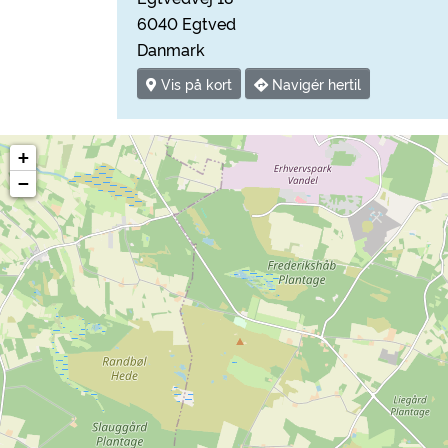
6040 Egtved
Danmark
Vis på kort
Navigér hertil
+
−