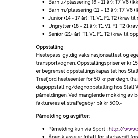
Barn u/plassering (6 - 11 år): T7, V6 (Ik
Barn m/plassering (11 – 13 år): T7, V6 (
Junior (14 - 17 år): T1, V1, F1, T2 (krav 
Ungrytter (18 - 21 år): T1, V1, F1, T2 (kr
Senior (21+ år): T1, V1, F1, T2 (krav til 
Oppstalling
:
Hestepass, gyldig vaksinasjonsattest og ege
transportvognen. Oppstallingspriser er kr 15
er begrenset oppstallingskapasitet hos Stal
Tresfjord hestesenter for 50 kr per døgn. (hu
dagoppstalling/døgnoppstalling hos Stall We
påmeldingen. Ved manglende møkking av boks
faktureres et straffegebyr på kr 500,-
Påmelding og avgifter:
Påmelding kun via Sporti:
http://www.
Åpen klasse er fritatt for startavgift (g