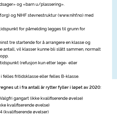
dsager» og «barn u/plassering».
f.org) og NIHF stevnestruktur (www.nihf.no) med
tidspunkt for påmelding legges til grunn for
st tre startende for å arrangere en klasse og
re antall, vil klasser kunne bli slått sammen, normalt
 opp.
dspunkt (refusjon kun etter lege- eller
 felles fritidsklasse eller felles B-klasse.
regnes ut i fra antall år rytter fyller i løpet av 2020:
Valgfri gangart (ikke kvalifiserende øvelse)
(Ikke kvalifiserende øvelse)
T4 (kvalifiserende øvelser)