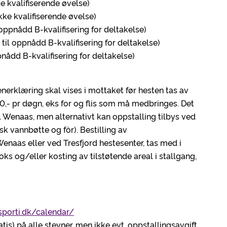
ke kvalifiserende øvelse)
Ikke kvalifiserende øvelse)
til oppnådd B-kvalifisering for deltakelse)
av til oppnådd B-kvalifisering for deltakelse)
oppnådd B-kvalifisering for deltakelse)
nerklæring skal vises i mottaket før hesten tas av
0,- pr døgn, eks for og flis som må medbringes. Det
l Wenaas, men alternativt kan oppstalling tilbys ved
sk vannbøtte og fòr). Bestilling av
naas eller ved Tresfjord hestesenter, tas med i
 og/eller kosting av tilstøtende areal i stallgang,
sporti.dk/calendar/
ratis) på alle stevner, men ikke evt. oppstallingsavgift