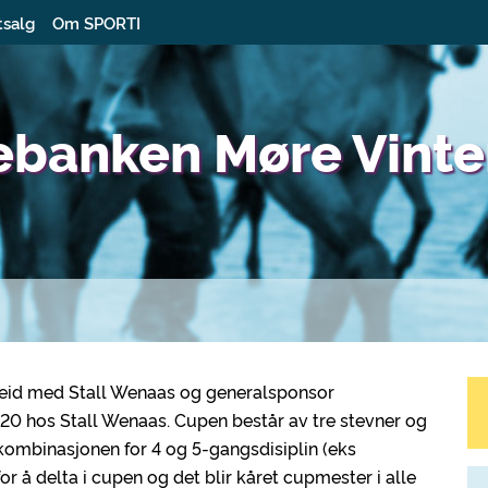
tsalg
Om SPORTI
ebanken Møre Vinte
beid med Stall Wenaas og generalsponsor
020 hos Stall Wenaas. Cupen består av tre stevner og
 kombinasjonen for 4 og 5-gangsdisiplin (eks
for å delta i cupen og det blir kåret cupmester i alle