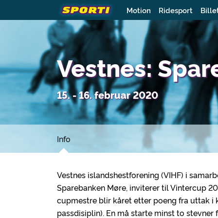
Motion
Ridesport
Bille
Vestnes: Spar
15. - 16. februar 2020
Info
Vestnes islandshestforening (VIHF) i samar
Sparebanken Møre, inviterer til Vintercup 2
cupmestre blir kåret etter poeng fra uttak i
passdisiplin). En må starte minst to stevner 