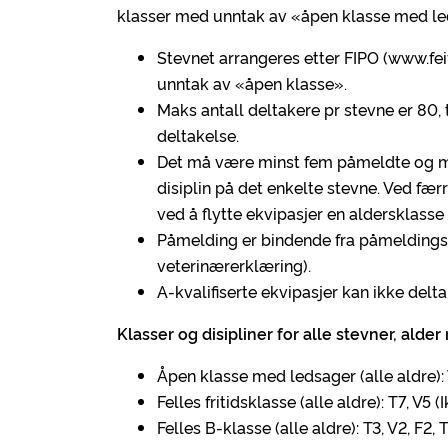
klasser med unntak av «åpen klasse med le
Stevnet arrangeres etter FIPO (www.fei
unntak av «åpen klasse».
Maks antall deltakere pr stevne er 80, 
deltakelse.
Det må være minst fem påmeldte og min
disiplin på det enkelte stevne. Ved fær
ved å flytte ekvipasjer en aldersklasse
Påmelding er bindende fra påmeldingsti
veterinærerklæring).
A-kvalifiserte ekvipasjer kan ikke delta i
Klasser og disipliner for alle stevner, alder 
Åpen klasse med ledsager (alle aldre): 
Felles fritidsklasse (alle aldre): T7, V5 
Felles B-klasse (alle aldre): T3, V2, F2, 