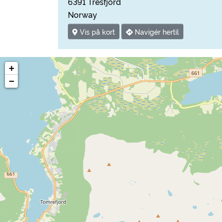
6391 Tresfjord
Norway
Vis på kort
Navigér hertil
+
−