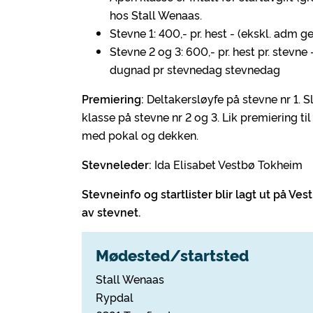
hos Stall Wenaas.
Stevne 1: 400,- pr. hest - (ekskl. adm 
Stevne 2 og 3: 600,- pr. hest pr. stevne
dugnad pr stevnedag stevnedag
Premiering:
Deltakersløyfe på stevne nr 1. Slø
klasse på stevne nr 2 og 3. Lik premiering t
med pokal og dekken.
Stevneleder:
Ida Elisabet Vestbø Tokheim
Stevneinfo og startlister blir lagt ut på Ve
av stevnet.
Mødested/startsted
Stall Wenaas
Rypdal