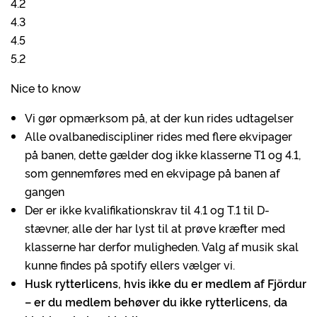
4.2
4.3
4.5
5.2
Nice to know
Vi gør opmærksom på, at der kun rides udtagelser
Alle ovalbanediscipliner rides med flere ekvipager
på banen, dette gælder dog ikke klasserne T1 og 4.1,
som gennemføres med en ekvipage på banen af
gangen
Der er ikke kvalifikationskrav til 4.1 og T.1 til D-
stævner, alle der har lyst til at prøve kræfter med
klasserne har derfor muligheden. Valg af musik skal
kunne findes på spotify ellers vælger vi.
Husk rytterlicens, hvis ikke du er medlem af Fjördur
– er du medlem behøver du ikke rytterlicens, da