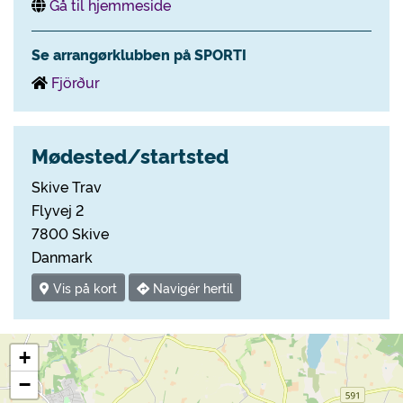
Gå til hjemmeside
Se arrangørklubben på SPORTI
Fjörður
Mødested/startsted
Skive Trav
Flyvej 2
7800 Skive
Danmark
Vis på kort
Navigér hertil
+
−