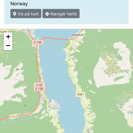
Norway
Vis på kort
Navigér hertil
+
−