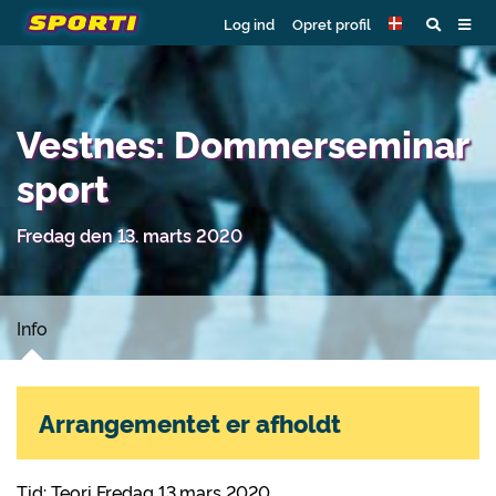
Log ind
Opret profil
Vestnes: Dommerseminar
sport
Fredag den 13. marts 2020
Info
Arrangementet er afholdt
Tid: Teori Fredag 13.mars 2020