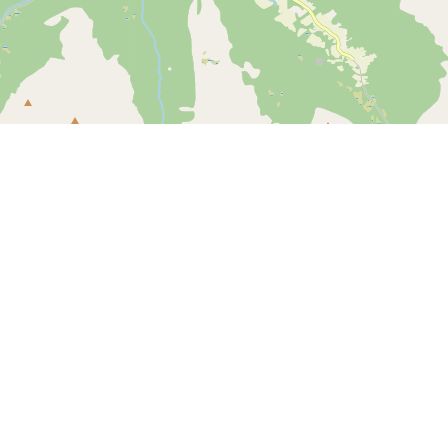
Leaflet
| ©
OpenStreetMap contributors
Kontakt os
SPORTI I/S