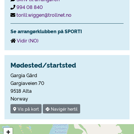
994 08 840
torill.wiggen@trollnet.no
Se arrangørklubben på SPORTI
Vidir (NO)
Mødested/startsted
Gargia Gård
Gargiaveien 70
9518 Alta
Norway
Vis på kort
Navigér hertil
+