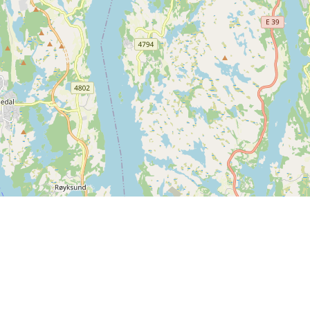
Leaflet
| ©
OpenStreetMap contributors
Kontakt os