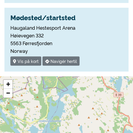
Mødested/startsted
Haugaland Hestesport Arena
Høievegen 332
5563 Førresfjorden
Norway
Vis på kort
Navigér hertil
+
−