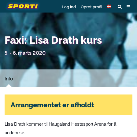
Log ind
Opret profil
Faxi: Lisa Drath kurs
5. - 6. marts 2020
Info
Arrangementet er afholdt
Lisa Drath kommer til Haugaland Hestesport Arena for å
undervise.