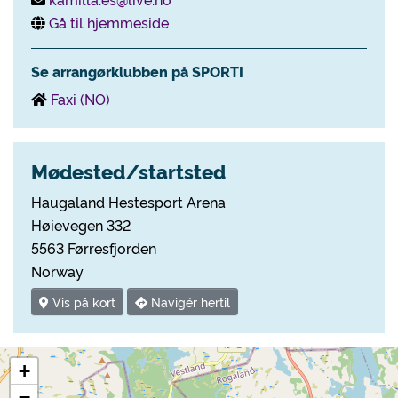
Gå til hjemmeside
Se arrangørklubben på SPORTI
Faxi (NO)
Mødested/startsted
Haugaland Hestesport Arena
Høievegen 332
5563 Førresfjorden
Norway
Vis på kort
Navigér hertil
+
−