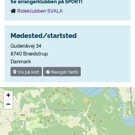
Se arrangørklubben på SPORTI
Rideklubben SVALA
Mødested/startsted
Gudenåvej 34
8740 Brædstrup
Danmark
Vis på kort
Navigér hertil
+
−