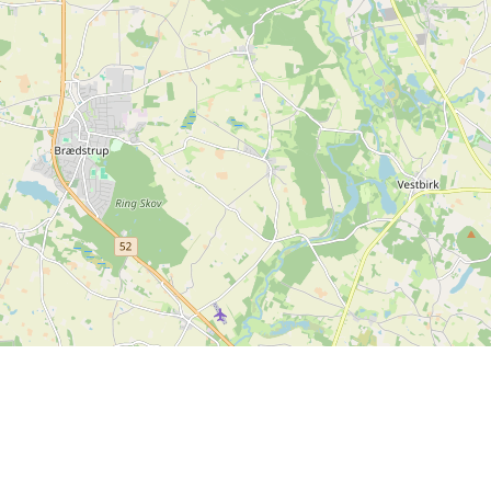
Leaflet
| ©
OpenStreetMap contributors