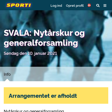
Log ind
Opret profil
SVALA: Nytårskur og
generalforsamling
Søndag den 10. januar 2021
Info
Arrangementet er afholdt
Nytårskur og generalforsamling.