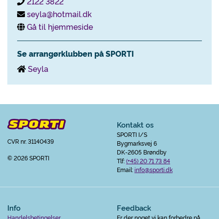
2122 3822
seyla@hotmail.dk
Gå til hjemmeside
Se arrangørklubben på SPORTI
Seyla
Kontakt os
SPORTI I/S
CVR nr. 31140439
Bygmarksvej 6
DK-2605 Brøndby
© 2026 SPORTI
Tlf:
(+45) 20 71 73 84
Email:
info@sporti.dk
Info
Feedback
Handelsbetingelser
Er der noget vi kan forbedre på