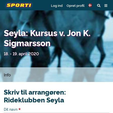
Log ind
Opret profil
Seyla: Kursus v. Jon K.
Sigmarsson
18. - 19. april 2020
Info
Skriv til arrangøren:
Rideklubben Seyla
Dit navn