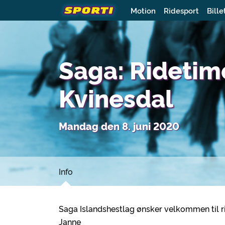
Motion
Ridesport
Bille
Saga: Ridetim
Kvinesdal
Mandag den 8. juni 2020
Info
Saga Islandshestlag ønsker velkommen til r
Janne