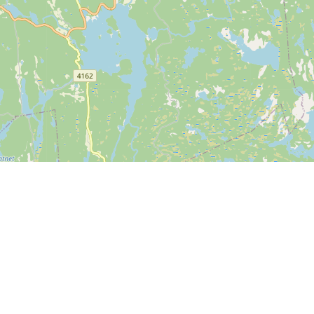
Kontakt os
SPORTI I/S
CVR nr. 31140439
Bygmarksvej 6
DK-2605 Brøndby
Copyright
© 2026 SPORTI
Tlf:
(+45) 20 71 73 84