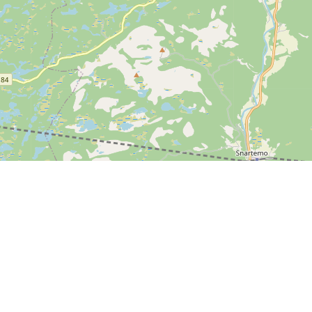
Leaflet
| ©
OpenStreetMap contributors
nstående betalingsmuligheder kan benyttes på SPORTI.