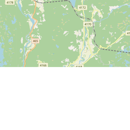
Info
Feedback
Handelsbetingelser
Er der noget vi kan forbedre
Persondatapolitik
på SPORTI?
Hjælp
Send din feedback
Ove