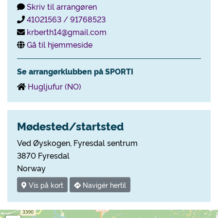
Skriv til arrangøren
41021563 / 91768523
krberth14@gmail.com
Gå til hjemmeside
Se arrangørklubben på SPORTI
Hugljufur (NO)
Mødested/startsted
Ved Øyskogen, Fyresdal sentrum
3870 Fyresdal
Norway
Vis på kort
Navigér hertil