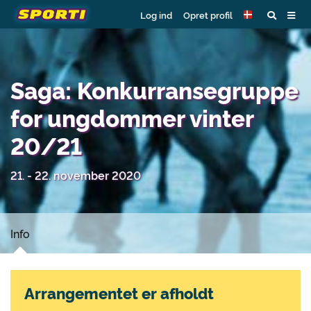
Log ind
Opret profil
Saga: Konkurransegruppe
for ungdommer vinter
20/21
21. - 22. november 2020
Info
Arrangementet er afholdt