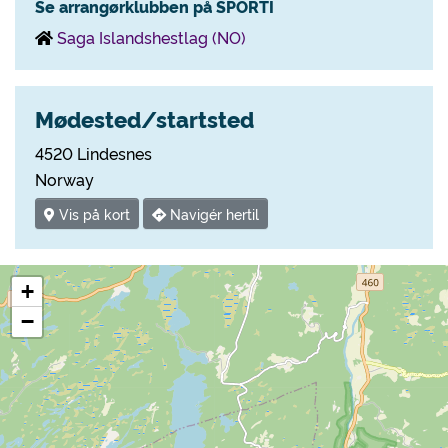
Se arrangørklubben på SPORTI
Saga Islandshestlag (NO)
Mødested/startsted
4520 Lindesnes
Norway
Vis på kort
Navigér hertil
+
−