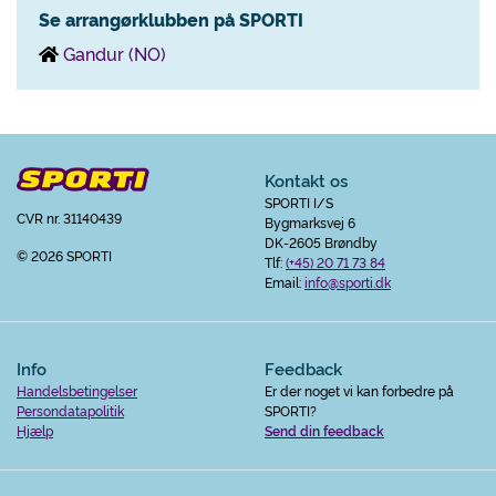
Se arrangørklubben på SPORTI
Gandur (NO)
Kontakt os
SPORTI I/S
CVR nr. 31140439
Bygmarksvej 6
DK-2605 Brøndby
© 2026 SPORTI
Tlf:
(+45) 20 71 73 84
Email:
info@sporti.dk
Info
Feedback
Handelsbetingelser
Er der noget vi kan forbedre på
Persondatapolitik
SPORTI?
Hjælp
Send din feedback