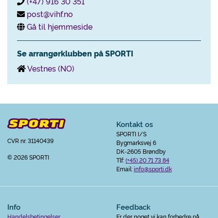
(+47) 916 30 351
post@vihf.no
Gå til hjemmeside
Se arrangørklubben på SPORTI
Vestnes (NO)
Kontakt os
SPORTI I/S
CVR nr. 31140439
Bygmarksvej 6
DK-2605 Brøndby
© 2026 SPORTI
Tlf:
(+45) 20 71 73 84
Email:
info@sporti.dk
Info
Feedback
Handelsbetingelser
Er der noget vi kan forbedre på