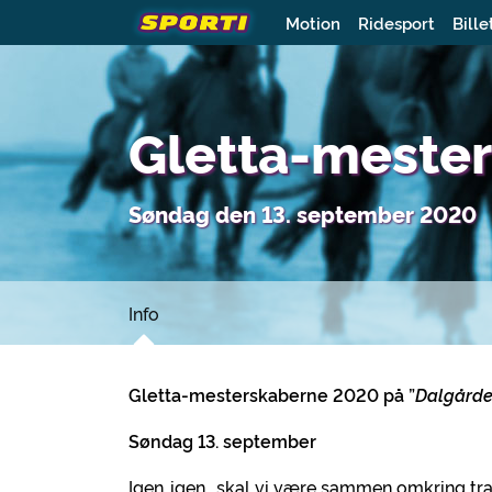
Motion
Ridesport
Bille
Gletta-meste
Søndag den 13. september 2020
Info
Gletta-mesterskaberne 2020 på ”
Dalgård
Søndag 13. september
Igen..igen.. skal vi være sammen omkring tra