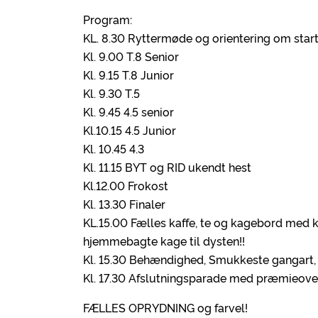
Program:
KL. 8.30 Ryttermøde og orientering om sta
Kl. 9.00 T.8 Senior
Kl. 9.15 T.8 Junior
Kl. 9.30 T.5
Kl. 9.45 4.5 senior
Kl.10.15 4.5 Junior
Kl. 10.45 4.3
Kl. 11.15 BYT og RID ukendt hest
Kl.12.00 Frokost
Kl. 13.30 Finaler
KL.15.00 Fælles kaffe, te og kagebord med kå
hjemmebagte kage til dysten!!
Kl. 15.30 Behændighed, Smukkeste gangart, Ø
Kl. 17.30 Afslutningsparade med præmieoverr
FÆLLES OPRYDNING og farvel!