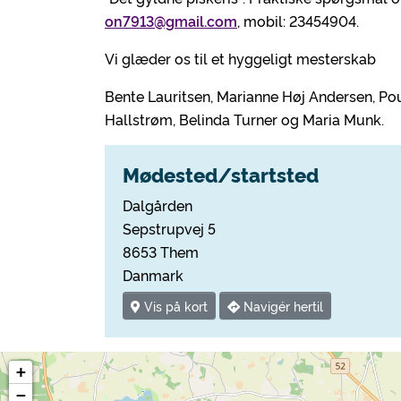
on7913@gmail.com
, mobil: 23454904.
Vi glæder os til et hyggeligt mesterskab
Bente Lauritsen, Marianne Høj Andersen, Po
Hallstrøm, Belinda Turner og Maria Munk.
Mødested/startsted
Dalgården
Sepstrupvej 5
8653 Them
Danmark
Vis på kort
Navigér hertil
+
−