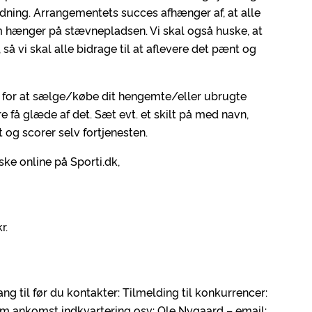
dning. Arrangementets succes afhænger af, at alle
om hænger på stævnepladsen. Vi skal også huske, at
så vi skal alle bidrage til at aflevere det pænt og
d for at sælge/købe dit hengemte/eller ubrugte
 få glæde af det. Sæt evt. et skilt på med navn,
 og scorer selv fortjenesten.
ske online på Sporti.dk,
r.
g til før du kontakter: Tilmelding til konkurrencer:
om ankomst indkvartering osv: Ole Nygaard – email: