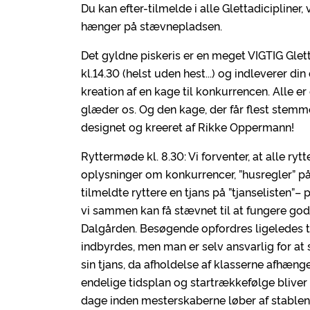
Du kan efter-tilmelde i alle Glettadicipliner,
hænger på stævnepladsen.
Det gyldne piskeris er en meget VIGTIG Gl
kl.14.30 (helst uden hest...) og indleverer din
kreation af en kage til konkurrencen. Alle 
glæder os. Og den kage, der får flest stem
designet og kreeret af Rikke Oppermann!
Ryttermøde kl. 8.30: Vi forventer, at alle ryt
oplysninger om konkurrencer, ”husregler” på
tilmeldte ryttere en tjans på ”tjanselisten”– 
vi sammen kan få stævnet til at fungere god
Dalgården. Besøgende opfordres ligeledes til 
indbyrdes, men man er selv ansvarlig for at 
sin tjans, da afholdelse af klasserne afhæng
endelige tidsplan og startrækkefølge bliver
dage inden mesterskaberne løber af stablen,