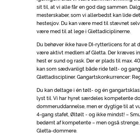
sit til, at vi alle får en god dag sammen. Da
mesterskaber, som vi allerbedst kan lide det
hestesjov. Du kan være med til stævnet selvo
være med til at lege i Glettadiciplinerne.
Du behøver ikke have DI-rytterlicens for at 
være aktivt medlem af Gletta. Der kræves ing
hest er sund og rask. Der er plads til max. 
kan som sædvanligt både ride tølt- og gang
Glettadiscipliner. Gangartskonkurrencer: Re
Du kan deltage i én tølt- og én gangartsklasse
lyst til. Vi har hyret særdeles kompetente do
dommeruddannelse, men er dygtige til at vur
4-gang stafet, Øltølt - og ikke mindst! – Sm
bedømt af kompetente – men også strenge, e
Gletta-dommere.