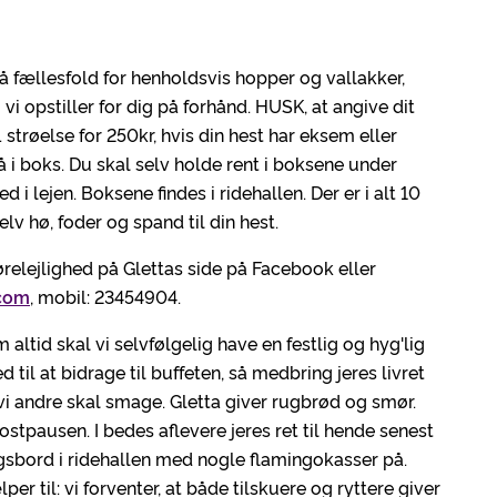
på fællesfold for henholdsvis hopper og vallakker,
vi opstiller for dig på forhånd. HUSK, at angive dit
 strøelse for 250kr, hvis din hest har eksem eller
å i boks. Du skal selv holde rent i boksene under
 lejen. Boksene findes i ridehallen. Der er i alt 10
lv hø, foder og spand til din hest.
kørelejlighed på Glettas side på Facebook eller
com
, mobil: 23454904.
m altid skal vi selvfølgelig have en festlig og hyg'lig
d til at bidrage til buffeten, så medbring jeres livret
vi andre skal smage. Gletta giver rugbrød og smør.
kostpausen. I bedes aflevere jeres ret til hende senest
ringsbord i ridehallen med nogle flamingokasser på.
r til: vi forventer, at både tilskuere og ryttere giver