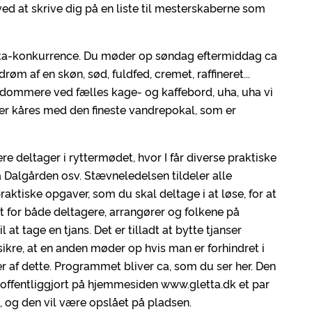
 ved at skrive dig på en liste til mesterskaberne som
etta-konkurrence. Du møder op søndag eftermiddag ca
 drøm af en skøn, sød, fuldfed, cremet, raffineret...
er dommere ved fælles kage- og kaffebord, uha, uha vi
mer kåres med den fineste vandrepokal, som er
tere deltager i ryttermødet, hvor I får diverse praktiske
 Dalgården osv. Stævneledelsen tildeler alle
praktiske opgaver, som du skal deltage i at løse, for at
t for både deltagere, arrangører og folkene på
at tage en tjans. Det er tilladt at bytte tjanser
sikre, at en anden møder op hvis man er forhindret i
er af dette. Programmet bliver ca, som du ser her. Den
 offentliggjort på hjemmesiden www.gletta.dk et par
 og den vil være opslået på pladsen.