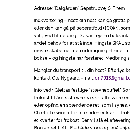
Adresse: ”Dalgården” Sepstrupvej 5, Them
Indkvartering – hest: din hest kan gå gratis 
eller den kan gå på seperatfold (100kr), som 
valg ved tilmelding. Du kan leje en boks inkl.
andet behov for at stå inde. Hingste SKAL st
mesterskaberne, men udmugning efter er med i
bokse – og hingste har førsteret. Medbring se
Mangler du transport til din hest? Efterlys 
kontakt Ole Nygaard –mail:
on7913@gmail.
Info vedr. Glettas festlige "stævnebuffet". So
frokost til årets stævne. Vi skal alle være me
eller opfind en spændende ret, som I synes, 
Charlotte sørger for, at maden er klar til fro
et kvarter før frokost. Der vil stå et afleve
Bon appetit. ALLE – både store og små –hjælpe