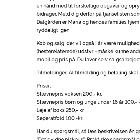
en hånd med til forskellige opgaver og opry
bidrager. Meld dig derfor på tjanselisten s
Dalgården er Maria og hendes families hjem, 
ryddeligt igen.
Køb og salg: der vil også i år være mulighe
(hesterelaterede) udstyr –måske kunne andre
mobil og pris på. Du laver selv salgsarbejdet
Tilmeldinger: Al tilmelding og betaling skal 
Priser:
Stævnepris voksen 200,- kr.
Stævnepris børn og unge under 16 år 100,- k
Leje af boks 250,- kr.
Seperatfold 100,-kr.
Har du spørgsmål, så læs beskrivelsen én gan
”Det gyldne piskeris”: Praktiske spørgsmål 