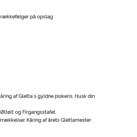
rtrækkefølger på opslag
ring af Gletta ́s gyldne piskeris. Husk din
ltølt og Firgangsstafet.
ækkelser. Kåring af årets Glettamester.