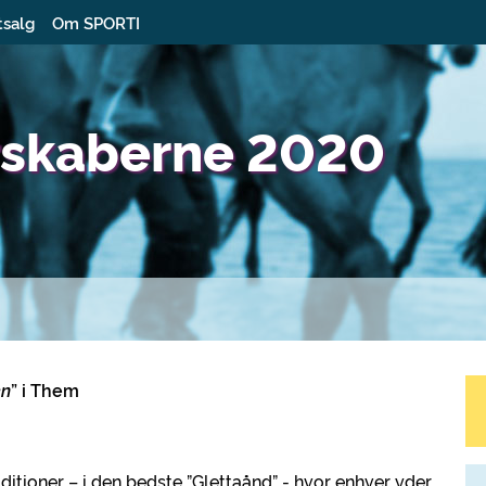
tsalg
Om SPORTI
rskaberne 2020
en
” i Them
ditioner – i den bedste ”Glettaånd” - hvor enhver yder