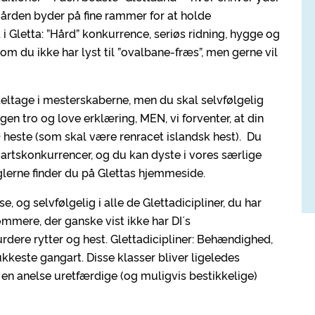
lgården byder på fine rammer for at holde
 i Gletta: ”Hård” konkurrence, seriøs ridning, hygge og
m du ikke har lyst til ”ovalbane-fræs”, men gerne vil
deltage i mesterskaberne, men du skal selvfølgelig
en tro og love erklæring, MEN, vi forventer, at din
40 heste (som skal være renracet islandsk hest). Du
artskonkurrencer, og du kan dyste i vores særlige
glerne finder du på Glettas hjemmeside.
, og selvfølgelig i alle de Glettadicipliner, du har
mmere, der ganske vist ikke har DI ́s
dere rytter og hest. Glettadicipliner: Behændighed,
ukkeste gangart. Disse klasser bliver ligeledes
n anelse uretfærdige (og muligvis bestikkelige)