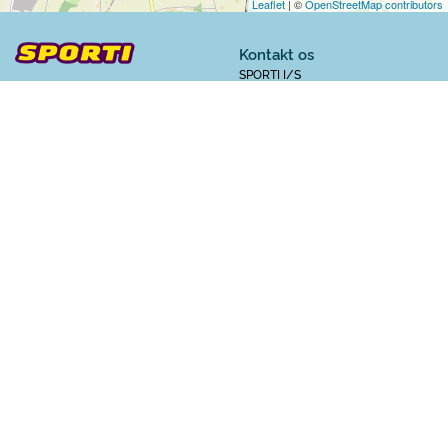
Leaflet
| ©
OpenStreetMap contributors
Kontakt os
SPORTI I/S
CVR nr. 31140439
Bygmarksvej 6
DK-2605 Brøndby
© 2026 SPORTI
Tlf:
(+45) 20 71 73 84
Email:
info@sporti.dk
Info
Feedback
Handelsbetingelser
Er der noget vi kan forbedre på
Persondatapolitik
SPORTI?
Hjælp
Send din feedback
Ovenstående betalingsmuligheder kan benyttes på SPORTI.