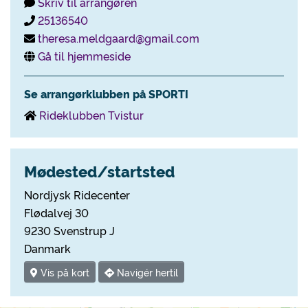
Skriv til arrangøren
25136540
theresa.meldgaard@gmail.com
Gå til hjemmeside
Se arrangørklubben på SPORTI
Rideklubben Tvistur
Mødested/startsted
Nordjysk Ridecenter
Flødalvej 30
9230 Svenstrup J
Danmark
Vis på kort
Navigér hertil