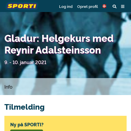
Log ind
Opret profil
Gladur: Helgekurs med
Reynir Adalsteinsson
9. - 10. januar 2021
Info
Tilmelding
Ny på SPORTI?