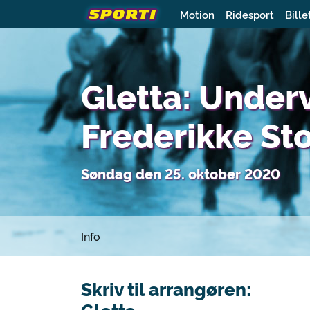
Motion
Ridesport
Bille
Gletta: Under
Frederikke St
Søndag den 25. oktober 2020
Info
Skriv til arrangøren: