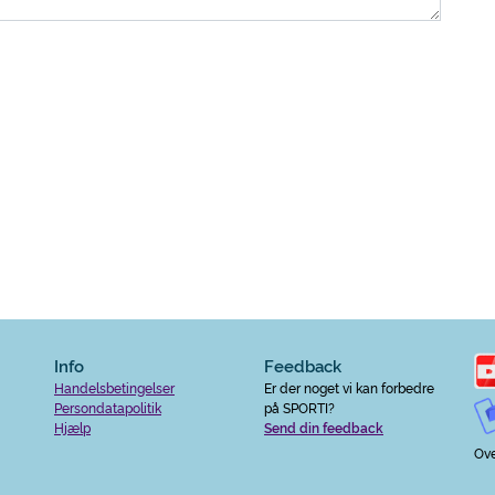
Info
Feedback
Handelsbetingelser
Er der noget vi kan forbedre
Persondatapolitik
på SPORTI?
Hjælp
Send din feedback
Ove