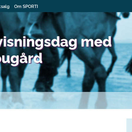
tsalg
Om SPORTI
visningsdag med
ougård