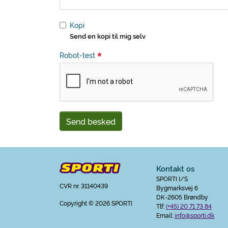
Kopi
Send en kopi til mig selv
Robot-test
Send besked
Kontakt os
SPORTI I/S
CVR nr. 31140439
Bygmarksvej 6
DK-2605 Brøndby
Copyright
© 2026 SPORTI
Tlf:
(+45) 20 71 73 84
Email:
info@sporti.dk